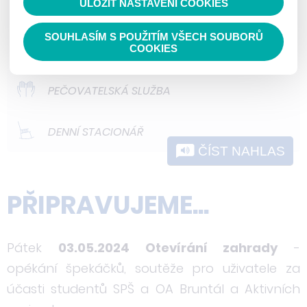
ULOŽIT NASTAVENÍ COOKIES
ODLEHČOVACÍ SLUŽBY
nedokážeme zjistit navštívené odkazy,
prohlížené zboží apod.
SOUHLASÍM S POUŽITÍM VŠECH SOUBORŮ
DOMOVY PRO OSOBY SE ZDRAVOTNÍM
COOKIES
POSTIŽENÍM
PEČOVATELSKÁ SLUŽBA
DENNÍ STACIONÁŘ
ČÍST NAHLAS
PŘIPRAVUJEME...
Pátek
03.05.2024 Otevírání zahrady
-
opékání špekáčků, soutěže pro uživatele za
účasti studentů SPŠ a OA Bruntál a Aktivních