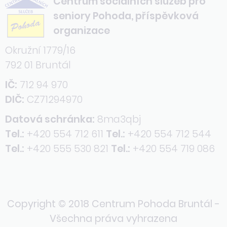
Centrum sociálních služeb pro
seniory Pohoda, příspěvková
organizace
Okružní 1779/16
792 01 Bruntál
IČ:
712 94 970
DIČ:
CZ71294970
Datová schránka:
8ma3qbj
Tel.:
+420 554 712 611
Tel.:
+420 554 712 544
Tel.:
+420 555 530 821
Tel.:
+420 554 719 086
Copyright © 2018 Centrum Pohoda Bruntál -
Všechna práva vyhrazena