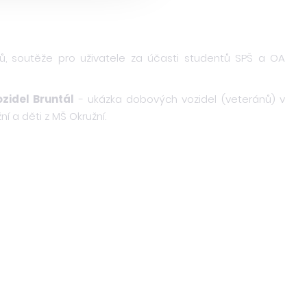
, soutěže pro uživatele za účasti studentů SPŠ a OA
ozidel Bruntál
- ukázka dobových vozidel (veteránů) v
í a děti z MŠ Okružní.