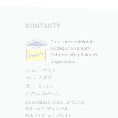
KONTAKTY
Centrum sociálních
služeb pro seniory
Pohoda, příspěvková
organizace
Okružní 1779/16
792 01 Bruntál
IČ:
712 94 970
DIČ:
CZ71294970
Datová schránka:
8ma3qbj
Tel.:
+420 554 712 611
Tel.:
+420 554 712 544