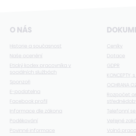
O NÁS
DOKUM
Historie a současnost
Ceníky
Naše ocenění
Dotace
Etický kodex pracovníka v
GDPR
sociálních službách
KONCEPTY, s
Sponzoři
OCHRANA O
E-podatelna
Rozpočet o
Facebook profil
střednědob
Informace dle zákona
Telefonní s
Poděkování
Veřejné zak
Povinné informace
Volná praco