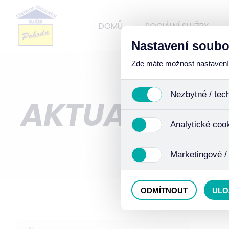
DOMŮ
SOCIÁLNÍ SLUŽBY
Nastavení soubo
Zde máte možnost nastavení s
Nezbytné / tec
AKTUALITY
Jedná se o technické soub
Analytické coo
funkcí. Používají se mimo j
uživáním cookies. Pro tyto
Analytické cookies shroma
Marketingové /
anonymizaci se již nejedná
Proto nedokážeme zjistit n
Tyto cookies nám umožňují
ODMÍTNOUT
ULO