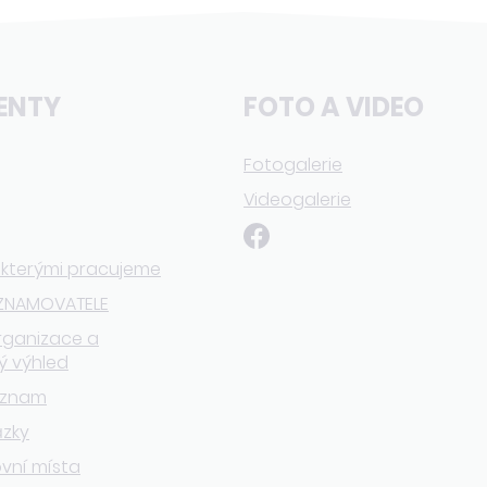
ENTY
FOTO A VIDEO
Fotogalerie
Videogalerie
 kterými pracujeme
ZNAMOVATELE
rganizace a
ý výhled
eznam
ázky
vní místa