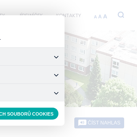
TY
JÍDELNÍČEK
KONTAKTY
A
A
A
.
 stránek a všech jejich
é nastavení souhlasu s
t.
 data anonymizuje. Po
konkrétnímu uživateli.
ECH SOUBORŮ COOKIES
ČÍST NAHLAS