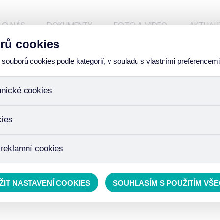
O NÁS
DOKUMENTY
FOTO A VIDEO
AKTUALI
rů cookies
ouborů cookies podle kategorií, v souladu s vlastními preferencemi
hnické cookies
ory, které jsou nezbytné ke správnému chování našich webových
kies
iné k ukládání produktů v nákupním košíku, ovládání filtrů a tak
 cookies není zapotřebí Váš souhlas a není možné jej ani odebra
žďujeme skriptem společnosti Google Inc., která následně tato
 reklamní cookies
 o osobní údaje, protože anonymizované cookies nelze přiřadit 
avštívené odkazy, prohlížené zboží apod.
 lépe cílit a vyhodnocovat marketingové kampaně.
ŽIT NASTAVENÍ COOKIES
SOUHLASÍM S POUŽITÍM VŠ