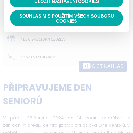
ULOŽIT NASTAVENÍ COOKIES
ODLEHČOVACÍ SLUŽBY
SOUHLASÍM S POUŽITÍM VŠECH SOUBORŮ
DOMOVY PRO OSOBY SE ZDRAVOTNÍM
COOKIES
POSTIŽENÍM
PEČOVATELSKÁ SLUŽBA
DENNÍ STACIONÁŘ
ČÍST NAHLAS
PŘIPRAVUJEME DEN
SENIORŮ
V pátek 28.června 2024 od 14 hodin proběhne v
zahradním areálu centra již tradiční oslava Dne seniorů. V
průběhu odpoledne vystoupí Aktivní seniorky Bruntálu a