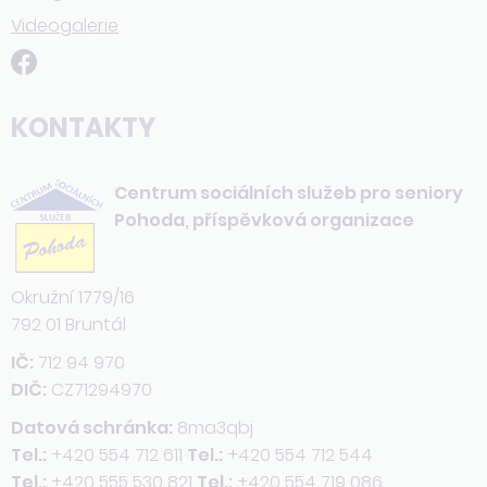
Videogalerie
KONTAKTY
Centrum sociálních služeb pro seniory
Pohoda, příspěvková organizace
Okružní 1779/16
792 01 Bruntál
IČ:
712 94 970
DIČ:
CZ71294970
Datová schránka:
8ma3qbj
Tel.:
+420 554 712 611
Tel.:
+420 554 712 544
Tel.:
+420 555 530 821
Tel.:
+420 554 719 086