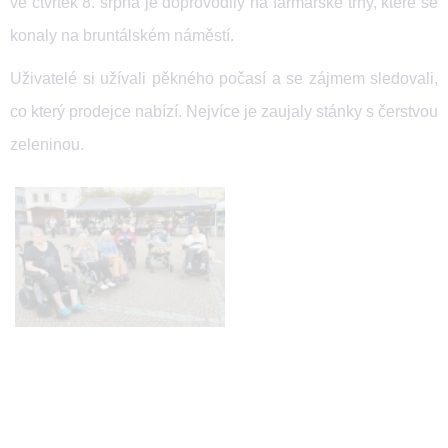
ve čtvrtek 8. srpna je doprovodily na farmářské trhy, které se
konaly na bruntálském náměstí.
Uživatelé si užívali pěkného počasí a se zájmem sledovali,
co který prodejce nabízí. Nejvíce je zaujaly stánky s čerstvou
zeleninou.