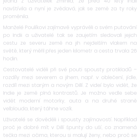
jedna z uživatelek zmínila, že před 40 lety Indii
navštívila a nyní je zvědavá, jak se země za ty roky
proměnila.
Manželé Poulíkovi zajímavě vyprávěli o svém putování
po Indii a uživatelé tak se zaujetím sledovali jejich
cestu ze severu země na jih nejdelším vlakem na
světě, který měřil přes jeden kilometr a cesta trvala 26
hodin.
Cestovatelé viděli při své pouti spousty protikladů –
rozdíly mezi severem a jihem, např. v oblečení, jídle,
rozdíl mezi starým a novým Dillí. Z videí bylo vidět, že
Indie je země plná kontrastů. Je možno vedle sebe
vidět moderní motorky, auta a na druhé straně
velblouda, který táhne vozík.
Uživatelé se dověděli i spousty zajímavostí. Například
proč je dobré mít v Dillí špunty do uší, co znamená
tečka mezi očima, kterou si malují ženy, nebo proč se