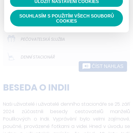
ULOŽIT NASTAVENÍ COOKIES
ODLEHČOVACÍ SLUŽBY
SOUHLASÍM S POUŽITÍM VŠECH SOUBORŮ
DOMOVY PRO OSOBY SE ZDRAVOTNÍM
COOKIES
POSTIŽENÍM
PEČOVATELSKÁ SLUŽBA
DENNÍ STACIONÁŘ
ČÍST NAHLAS
BESEDA O INDII
Naši uživatelé i uživatelé denního stacionáře se 25. září
2024 zúčastnili besedy cestovatelů manželů
Poulíkových o Indii. Vyprávění bylo velmi zajímavé,
poučné, provázené fotkami a videi. Hned v úvodu se