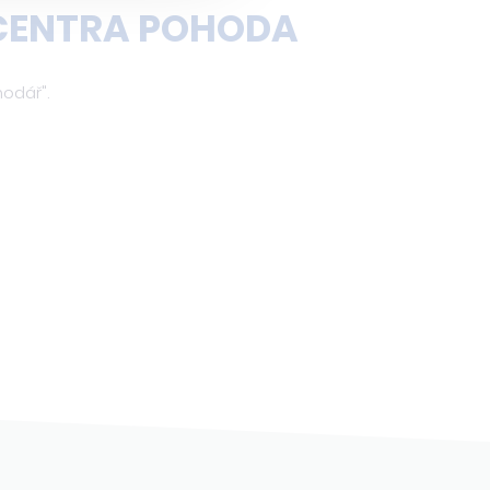
 CENTRA POHODA
hodář".