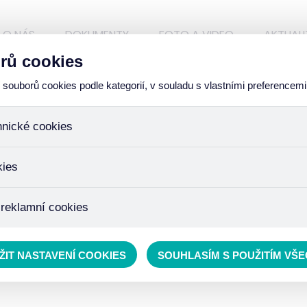
O NÁS
DOKUMENTY
FOTO A VIDEO
AKTUALI
rů cookies
ouborů cookies podle kategorií, v souladu s vlastními preferencemi
hnické cookies
ory, které jsou nezbytné ke správnému chování našich webových
kies
iné k ukládání produktů v nákupním košíku, ovládání filtrů a tak
 cookies není zapotřebí Váš souhlas a není možné jej ani odebra
žďujeme skriptem společnosti Google Inc., která následně tato
 reklamní cookies
 o osobní údaje, protože anonymizované cookies nelze přiřadit 
avštívené odkazy, prohlížené zboží apod.
 lépe cílit a vyhodnocovat marketingové kampaně.
ŽIT NASTAVENÍ COOKIES
SOUHLASÍM S POUŽITÍM VŠ