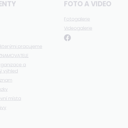
ENTY
FOTO A VIDEO
Fotogalerie
Videogalerie
 kterými pracujeme
ZNAMOVATELE
rganizace a
ý výhled
eznam
ázky
vní místa
ávy