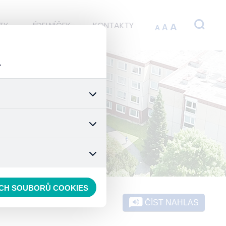
TY
JÍDELNÍČEK
KONTAKTY
A
A
A
.
 stránek a všech jejich
é nastavení souhlasu s
t.
 data anonymizuje. Po
konkrétnímu uživateli.
ECH SOUBORŮ COOKIES
ČÍST NAHLAS