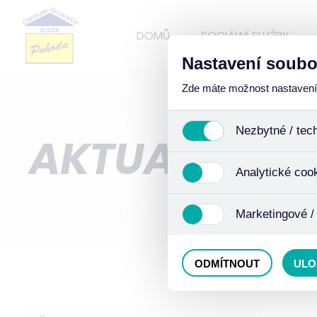
DOMŮ
SOCIÁLNÍ SLUŽBY
Nastavení soubo
Zde máte možnost nastavení s
Nezbytné / tec
AKTUALITY
Jedná se o technické soub
Analytické coo
funkcí. Používají se mimo j
uživáním cookies. Pro tyto
Analytické cookies shroma
Marketingové /
anonymizaci se již nejedná
Proto nedokážeme zjistit n
Tyto cookies nám umožňují
ODMÍTNOUT
ULO