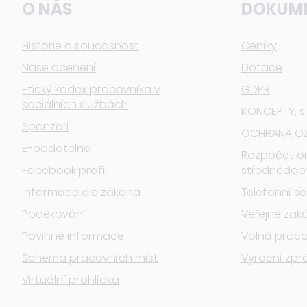
O NÁS
DOKUM
Historie a současnost
Ceníky
Naše ocenění
Dotace
Etický kodex pracovníka v
GDPR
sociálních službách
KONCEPTY, s
Sponzoři
OCHRANA O
E-podatelna
Rozpočet o
Facebook profil
střednědob
Informace dle zákona
Telefonní s
Poděkování
Veřejné zak
Povinné informace
Volná praco
Schéma pracovních míst
Výroční zpr
Virtuální prohlídka