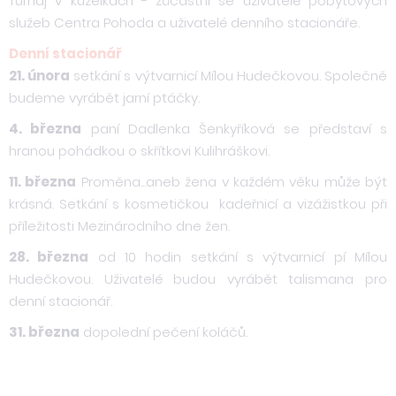
Turnaj v kuželkách - zúčastní se uživatelé pobytových
služeb Centra Pohoda a uživatelé denního stacionáře.
Denní stacionář
21. února
setkání s výtvarnicí Mílou Hudečkovou. Společně
budeme vyrábět jarní ptáčky.
4. března
paní Dadlenka Šenkyříková se představí s
hranou pohádkou o skřítkovi Kulihráškovi.
11. března
Proměna...aneb žena v každém věku může být
krásná. Setkání s kosmetičkou kadeřnicí a vizážistkou při
příležitosti Mezinárodního dne žen.
28. března
od 10 hodin setkání s výtvarnicí pí Mílou
Hudečkovou. Uživatelé budou vyrábět talismana pro
denní stacionář.
31. března
dopolední pečení koláčů.