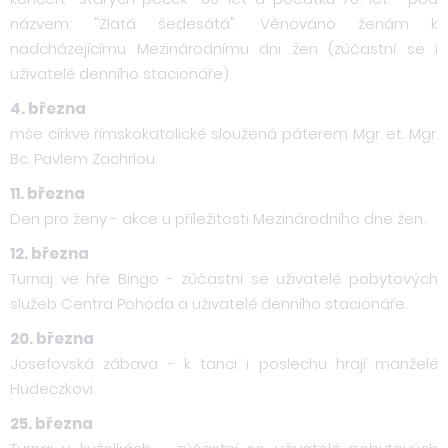
názvem: "Zlatá šedesátá". Věnováno ženám k
nadcházejícímu Mezinárodnímu dni žen (zúčastní se i
uživatelé denního stacionáře).
4. března
mše církve římskokatolické sloužená páterem Mgr. et. Mgr.
Bc. Pavlem Zachrlou.
11. března
Den pro ženy - akce u příležitosti Mezinárodního dne žen.
12. března
Turnaj ve hře Bingo - zúčastní se uživatelé pobytových
služeb Centra Pohoda a uživatelé denního stacionáře.
20. března
Josefovská zábava - k tanci i poslechu hrají manželé
Hudeczkovi.
25. března