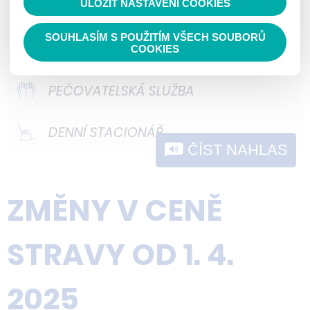
ULOŽIT NASTAVENÍ COOKIES
ODLEHČOVACÍ SLUŽBY
nelze přiřadit konkrétnímu uživateli.
cookies není zapotřebí Váš souhlas a
Proto nedokážeme zjistit navštívené
není možné jej ani odebrat.
DOMOVY PRO OSOBY SE
SOUHLASÍM S POUŽITÍM VŠECH SOUBORŮ
COOKIES
odkazy, prohlížené zboží apod.
ZDRAVOTNÍM POSTIŽENÍM
PEČOVATELSKÁ SLUŽBA
DENNÍ STACIONÁŘ
ČÍST NAHLAS
ZMĚNY V CENĚ
STRAVY OD 1. 4.
2025