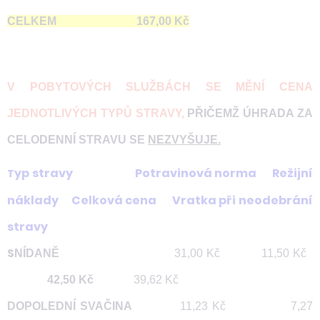
CELKEM 167,00 Kč
V POBYTOVÝCH SLUŽBÁCH SE MĚNÍ CENA
JEDNOTLIVÝCH TYPŮ STRAVY,
PŘIČEMŽ ÚHRADA ZA
CELODENNÍ STRAVU SE
NEZVYŠUJE.
yp stravy Potravinová norma Režijní
T
náklady Celková cena Vratka při neodebrání
stravy
S
NÍDANĚ
31,00 Kč 11,50 Kč
42,50 Kč
39,62 Kč
DOPOLEDNÍ SVAČINA
11,23 Kč 7,27