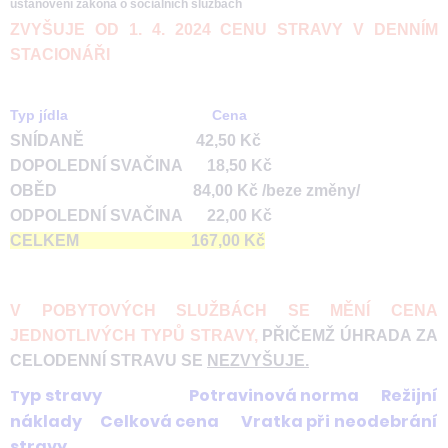
ustanovení zákona o sociálních službách
ZVYŠUJE OD 1. 4. 2024 CENU STRAVY V DENNÍM
STACIONÁŘI
Typ jídla Cena
SNÍDANĚ 42,50 Kč
DOPOLEDNÍ SVAČINA 18,50 Kč
OBĚD 84,00 Kč /beze změny/
ODPOLEDNÍ SVAČINA 22,00 Kč
CELKEM 167,00 Kč
V POBYTOVÝCH SLUŽBÁCH SE MĚNÍ CENA
JEDNOTLIVÝCH TYPŮ STRAVY,
PŘIČEMŽ ÚHRADA ZA
CELODENNÍ STRAVU SE
NEZVYŠUJE.
yp stravy Potravinová norma Režijní
T
náklady Celková cena Vratka při neodebrání
stravy