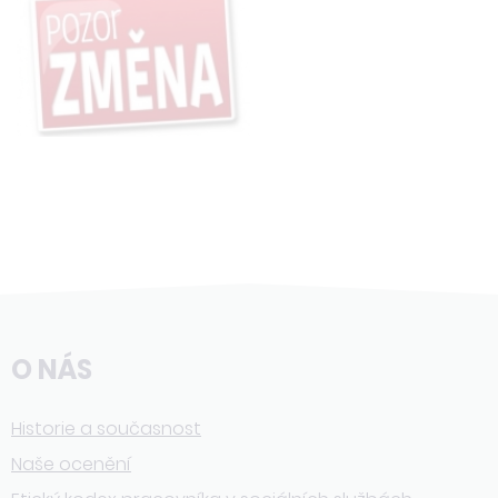
O NÁS
Historie a současnost
Naše ocenění