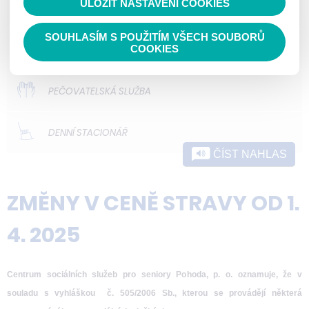
ULOŽIT NASTAVENÍ COOKIES
ODLEHČOVACÍ SLUŽBY
SOUHLASÍM S POUŽITÍM VŠECH SOUBORŮ
DOMOVY PRO OSOBY SE ZDRAVOTNÍM
COOKIES
POSTIŽENÍM
PEČOVATELSKÁ SLUŽBA
DENNÍ STACIONÁŘ
ČÍST NAHLAS
ZMĚNY V CENĚ STRAVY OD 1.
4. 2025
Centrum sociálních služeb pro seniory Pohoda, p. o. oznamuje, že v
souladu s vyhláškou č. 505/2006 Sb., kterou se provádějí některá