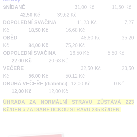
S
NÍDANĚ
31,00 Kč 11,50 Kč
42,50 Kč
39,62 Kč
DOPOLEDNÍ SVAČINA
11,23 Kč 7,27
Kč
18,50 Kč
16,68 Kč
OBĚD
48,80 Kč 35,20
Kč
84,00 Kč
75,20 Kč
ODPOLEDNÍ SVAČINA
16,50 Kč 5,50 Kč
22,00 Kč
20,63 Kč
VEČEŘE
32,50 Kč 23,50
Kč
56,00 Kč
50,12 Kč
DRUHÁ VEČEŘE (diabetici)
12,00 Kč 0 Kč
12,00 Kč
12,00 Kč
ÚHRADA ZA NORMÁLNÍ STRAVU ZŮSTÁVÁ 223
Kč/DEN a ZA DIABETICKOU STRAVU 235 Kč/DEN.