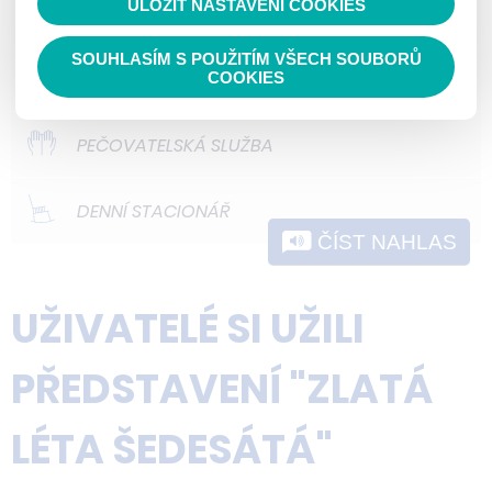
ULOŽIT NASTAVENÍ COOKIES
ODLEHČOVACÍ SLUŽBY
nedokážeme zjistit navštívené odkazy,
prohlížené zboží apod.
SOUHLASÍM S POUŽITÍM VŠECH SOUBORŮ
DOMOVY PRO OSOBY SE ZDRAVOTNÍM
COOKIES
POSTIŽENÍM
PEČOVATELSKÁ SLUŽBA
DENNÍ STACIONÁŘ
ČÍST NAHLAS
UŽIVATELÉ SI UŽILI
PŘEDSTAVENÍ "ZLATÁ
LÉTA ŠEDESÁTÁ"