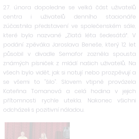
27. února dopoledne se velká část uživatelů
centra i uživatelů denního stacionáře
zúčastnila představení ve společenském sále,
které bylo nazvané „Zlatá léta šedesátá“. V
podání zpěváka Jaroslava Beneše, který 12 let
působil v divadle Semafor zazněla spousta
známých písniček z mládí našich uživatelů. Na
všech bylo vidět, jak si notují nebo prozpěvují a
se všemi to "šilo". Slovem vtipně provázela
Kateřina Tomanová a celá hodina v jejich
přítomnosti rychle utekla. Nakonec všichni
odcházeli s pozitivní náladou.