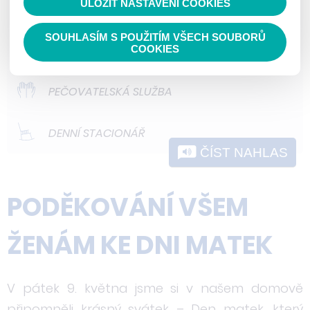
ULOŽIT NASTAVENÍ COOKIES
ODLEHČOVACÍ SLUŽBY
nedokážeme zjistit navštívené odkazy,
prohlížené zboží apod.
SOUHLASÍM S POUŽITÍM VŠECH SOUBORŮ
DOMOVY PRO OSOBY SE ZDRAVOTNÍM
COOKIES
POSTIŽENÍM
PEČOVATELSKÁ SLUŽBA
DENNÍ STACIONÁŘ
ČÍST NAHLAS
PODĚKOVÁNÍ VŠEM
ŽENÁM KE DNI MATEK
V pátek 9. května jsme si v našem domově
připomněli krásný svátek – Den matek, který