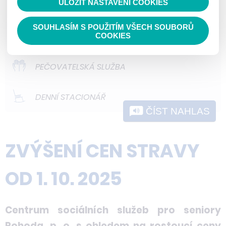
ULOŽIT NASTAVENÍ COOKIES
ODLEHČOVACÍ SLUŽBY
nedokážeme zjistit navštívené odkazy,
prohlížené zboží apod.
SOUHLASÍM S POUŽITÍM VŠECH SOUBORŮ
DOMOVY PRO OSOBY SE ZDRAVOTNÍM
COOKIES
POSTIŽENÍM
PEČOVATELSKÁ SLUŽBA
DENNÍ STACIONÁŘ
ČÍST NAHLAS
ZVÝŠENÍ CEN STRAVY
OD 1. 10. 2025
Centrum sociálních služeb pro seniory
Pohoda, p. o. s ohledem na rostoucí ceny