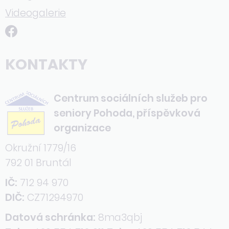
Videogalerie
KONTAKTY
Centrum sociálních služeb pro
seniory Pohoda, příspěvková
organizace
Okružní 1779/16
792 01 Bruntál
IČ:
712 94 970
DIČ:
CZ71294970
Datová schránka:
8ma3qbj