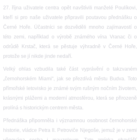
27. října uživatele centra opět navštívili manželé Poulíkovi,
kteří si pro naše uživatele připravili poutavou přednášku o
Černé Hoře. Účastníci se dozvěděli mnoho zajímavostí o
této zemi, například o výrobě známého vína Vranac či o
odrůdě Krstač, která se pěstuje výhradně v Černé Hoře,
protože se jí nikde jinde nedaří.
Velký ohlas vzbudila také část vyprávění o takzvaném
„černohorském Miami“, jak se přezdívá městu Budva. Toto
přímořské letovisko je známé svým rušným nočním životem,
krásnými plážemi a moderní atmosférou, která se přirozeně
prolíná s historickým centrem města.
Přednáška připomněla i významnou osobnost černohorské
historie, vládce Petra II. Petroviče Njegoše, jemuž je v zemi
věnována socha i mauzoleum. Tato zmínka obzvlášť