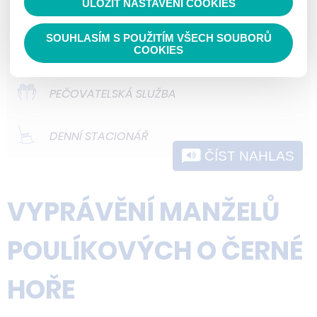
ULOŽIT NASTAVENÍ COOKIES
ODLEHČOVACÍ SLUŽBY
nedokážeme zjistit navštívené odkazy,
prohlížené zboží apod.
SOUHLASÍM S POUŽITÍM VŠECH SOUBORŮ
DOMOVY PRO OSOBY SE ZDRAVOTNÍM
COOKIES
POSTIŽENÍM
PEČOVATELSKÁ SLUŽBA
DENNÍ STACIONÁŘ
ČÍST NAHLAS
VYPRÁVĚNÍ MANŽELŮ
POULÍKOVÝCH O ČERNÉ
HOŘE