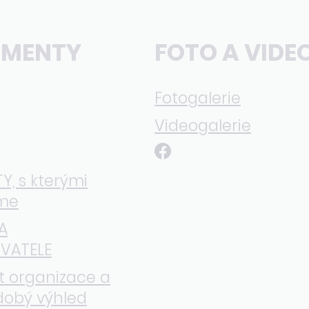
MENTY
FOTO A VIDE
Fotogalerie
Videogalerie
, s kterými
me
A
VATELE
t organizace a
dobý výhled