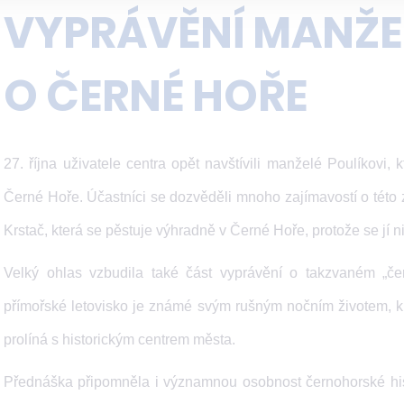
VYPRÁVĚNÍ MANŽE
O ČERNÉ HOŘE
27. října uživatele centra opět navštívili manželé Poulíkovi, 
Černé Hoře. Účastníci se dozvěděli mnoho zajímavostí o této
Krstač, která se pěstuje výhradně v Černé Hoře, protože se jí n
Velký ohlas vzbudila také část vyprávění o takzvaném „č
přímořské letovisko je známé svým rušným nočním životem, k
prolíná s historickým centrem města.
Přednáška připomněla i významnou osobnost černohorské histo