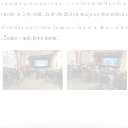
věnována socha i mauzoleum. Tato zmínka obzvlášť potěšila naš
navštívila. Bylo vidět, že si vše živě pamatuje a s přednáškou 
Přednáška manželů Poulíkových se všem velmi líbila a už teď s
„Česko – tady jsme doma“
.