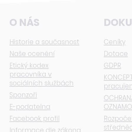
O NÁS
DOKU
Historie a současnost
Ceníky
Naše ocenění
Dotace
Etický kodex
GDPR
pracovníka v
KONCEPTY
sociálních službách
pracuje
Sponzoři
OCHRAN
E-podatelna
OZNAMO
Facebook profil
Rozpoče
středně
Informace dle zákona