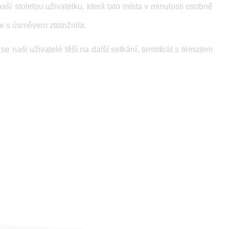
i stoletou uživatelku, která tato místa v minulosti osobně
se s úsměvem ztotožnila.
e naši uživatelé těší na další setkání, tentokrát s tématem