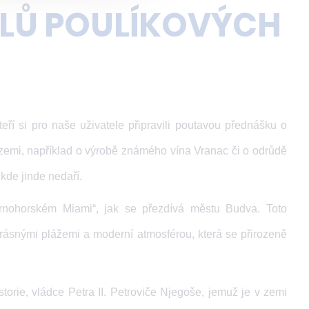
LŮ POULÍKOVÝCH
kteří si pro naše uživatele připravili poutavou přednášku o
 zemi, například o výrobě známého vína Vranac či o odrůdě
ikde jinde nedaří.
ernohorském Miami“, jak se přezdívá městu Budva. Toto
rásnými plážemi a moderní atmosférou, která se přirozeně
rie, vládce Petra II. Petroviče Njegoše, jemuž je v zemi