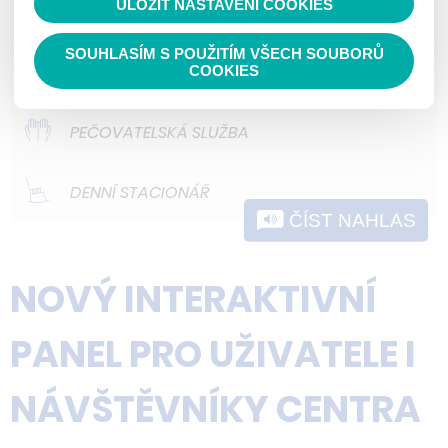
ULOŽIT NASTAVENÍ COOKIES
ODLEHČOVACÍ SLUŽBY
nedokážeme zjistit navštívené odkazy,
prohlížené zboží apod.
SOUHLASÍM S POUŽITÍM VŠECH SOUBORŮ
DOMOVY PRO OSOBY SE ZDRAVOTNÍM
COOKIES
POSTIŽENÍM
PEČOVATELSKÁ SLUŽBA
DENNÍ STACIONÁŘ
ČÍST NAHLAS
NOVÝ INTERAKTIVNÍ
PANEL PRO UŽIVATELE I
NÁVŠTĚVNÍKY CENTRA