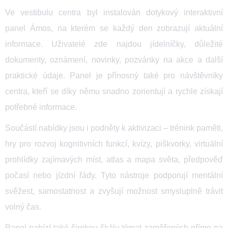
Ve vestibulu centra byl instalován dotykový interaktivní
panel Ámos, na kterém se každý den zobrazují aktuální
informace. Uživatelé zde najdou jídelníčky, důležité
dokumenty, oznámení, novinky, pozvánky na akce a další
praktické údaje. Panel je přínosný také pro návštěvníky
centra, kteří se díky němu snadno zorientují a rychle získají
potřebné informace.
Součástí nabídky jsou i podněty k aktivizaci – trénink paměti,
hry pro rozvoj kognitivních funkcí, kvízy, piškvorky, virtuální
prohlídky zajímavých míst, atlas a mapa světa, předpověď
počasí nebo jízdní řády. Tyto nástroje podporují mentální
svěžest, samostatnost a zvyšují možnost smysluplně trávit
volný čas.
Panel nabízí také širokou škálu témat zaměřených přímo na