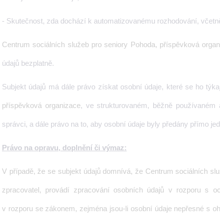
- Skutečnost, zda dochází k automatizovanému rozhodování, včetně 
Centrum sociálních služeb pro seniory Pohoda, příspěvková organ
údajů bezplatně.
Subjekt údajů má dále právo získat osobní údaje, které se ho týkaj
příspěvková organizace
, ve strukturovaném, běžně používaném a 
správci, a dále právo na to, aby osobní údaje byly předány přímo je
Právo na opravu, doplnění či výmaz:
V případě, že se subjekt údajů domnívá, že
Centrum sociálních sl
zpracovatel, provádí zpracování osobních údajů v rozporu s 
v rozporu se zákonem, zejména jsou-li osobní údaje nepřesné s oh