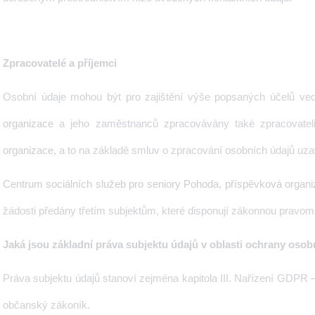
Zpracovatelé a příjemci
Osobní údaje mohou být pro zajištění výše popsaných účelů ve
organizace
a jeho zaměstnanců zpracovávány také zpracovate
organizace
, a to na základě smluv o zpracování osobních údajů u
Centrum sociálních služeb pro seniory Pohoda, příspěvková organ
žádosti předány třetím subjektům, které disponují zákonnou pravo
Jaká jsou základní práva subjektu údajů v oblasti ochrany oso
Práva subjektu údajů stanoví zejména kapitola III. Nařízení GDPR –
občanský zákoník.