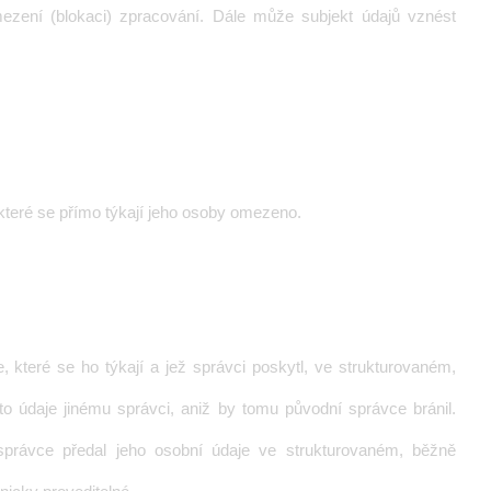
mezení (blokaci) zpracování. Dále může subjekt údajů vznést
které se přímo týkají jeho osoby omezeno.
, které se ho týkají a jež správci poskytl, ve strukturovaném,
o údaje jinému správci, aniž by tomu původní správce bránil.
správce předal jeho osobní údaje ve strukturovaném, běžně