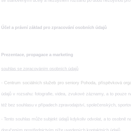
se stanovenými účely a nezbytném rozsahu po dobu nezbytnou pro 
Účel a právní základ pro zpracování osobních údajů
Prezentace, propagace a marketing
souhlas se zpracováním osobních údajů
- Centrum sociálních služeb pro seniory Pohoda, příspěvková org
údajů v rozsahu: fotografie, videa, zvukové záznamy, a to pouze 
též bez souhlasu v případech zpravodajství, společenských, sporto
- Tento souhlas může subjekt údajů kdykoliv odvolat, a to osobně 
doručeným prostřednictvím níže uvedených kontaktních údajů.