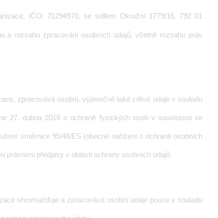
ganizace, IČO: 71294970, se sídlem Okružní 1779/16, 792 01
bu a rozsahu zpracování osobních údajů, včetně rozsahu práv
zace, zpr
acovává osobní, výjimečně také citlivé údaje v souladu
e 27. dubna 2016 o ochraně fyzických osob v souvislosti se
rušení směrnice 95/46/ES (obecné nařízení o ochraně osobních
ími právními předpisy v oblasti ochrany osobních údajů.
izace
shromažďuje a zpracovává osobní údaje pouze v souladu