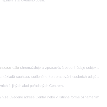
naplnění stanoveného účelu.
anizace
dále
shromažďuje a zpracovává osobní údaje subjektu
na základě souhlasu uděleného ke zpracování osobních údajů a
vních či jiných akcí pořádaných Centrem.
na níže uvedené adrese Centra nebo v listinné formě oznámením