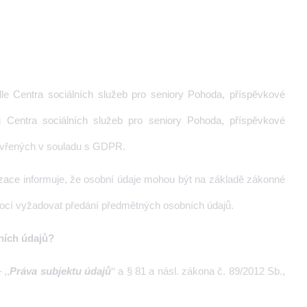
dle
Centra sociálních služeb pro seniory Pohoda, příspěvkové
li
Centra sociálních služeb pro seniory Pohoda, příspěvkové
zavřených v souladu s GDPR.
izace
informuje, že osobní údaje mohou být na základě zákonné
mocí vyžadovat předání předmětných osobních údajů.
bních údajů?
 ,,
Práva subjektu údajů
‘‘ a § 81 a násl. zákona č. 89/2012 Sb.,