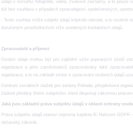
údajů v rozsahu: fotografie, videa, zvukové záznamy, a to pouze 
též bez souhlasu v případech zpravodajství, společenských, sporto
- Tento souhlas může subjekt údajů kdykoliv odvolat, a to osobně 
doručeným prostřednictvím níže uvedených kontaktních údajů.
Zpracovatelé a příjemci
Osobní údaje mohou být pro zajištění výše popsaných účelů ve
organizace
a jeho zaměstnanců zpracovávány také zpracovate
organizace
, a to na základě smluv o zpracování osobních údajů u
Centrum sociálních služeb pro seniory Pohoda, příspěvková organ
žádosti předány třetím subjektům, které disponují zákonnou pravo
Jaká jsou základní práva subjektu údajů v oblasti ochrany oso
Práva subjektu údajů stanoví zejména kapitola III. Nařízení GDPR –
občanský zákoník.