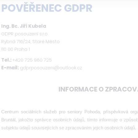
POVĚŘENEC GDPR
Ing. Bc. Jiří Kubela
GDPR posouzení s.r.o.
Rybná 716/24, Staré Město
110 00 Praha 1
Tel.:
+420 725 980 725
E-mail:
gdprposouzeni@outlook.cz
INFORMACE O ZPRACOV
Centrum sociálních služeb pro seniory Pohoda, příspěvková or
Bruntál,
jakožto správce osobních údajů, tímto informuje o způso
subjektu údajů souvisejících se zpracováním jejich osobních údajů.