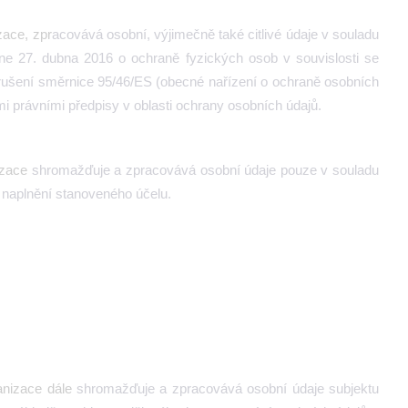
zace, zpr
acovává osobní, výjimečně také citlivé údaje v souladu
e 27. dubna 2016 o ochraně fyzických osob v souvislosti se
rušení směrnice 95/46/ES (obecné nařízení o ochraně osobních
ími právními předpisy v oblasti ochrany osobních údajů.
izace
shromažďuje a zpracovává osobní údaje pouze v souladu
naplnění stanoveného účelu.
anizace
dále
shromažďuje a zpracovává osobní údaje subjektu