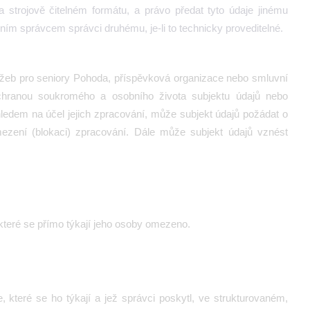
strojově čitelném formátu, a právo předat tyto údaje jinému
dním správcem správci druhému, je-li to technicky proveditelné.
užeb pro seniory Pohoda, příspěvková organizace
nebo smluvní
ochranou soukromého a osobního života subjektu údajů nebo
ledem na účel jejich zpracování, může subjekt údajů požádat o
mezení (blokaci) zpracování. Dále může subjekt údajů vznést
které se přímo týkají jeho osoby omezeno.
, které se ho týkají a jež správci poskytl, ve strukturovaném,