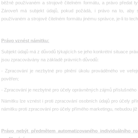
běžně používaném a strojově čitelném formátu, a právo předat tyt
Zároveň má subjekt údajů, pokud požádá, i právo na to, aby 
používaném a strojově čitelném formátu jinému správce, je-li to tech
Právo vznést námitku:
Subjekt údajů má z důvodů týkajících se jeho konkrétní situace práv
jsou zpracovávány na základě právních důvodů:
- Zpracování je nezbytné pro plnění úkolu prováděného ve veře
pověřen;
- Zpracování je nezbytné pro účely oprávněných zájmů příslušného sp
Námitku lze vznést i proti zpracování osobních údajů pro účely př
námitku proti zpracování pro účely přímého marketingu, nebudou již
Právo nebýt předmětem automatizovaného individuálního ro