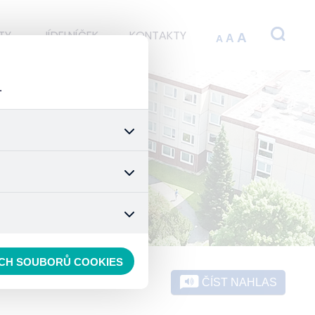
TY
JÍDELNÍČEK
KONTAKTY
A
A
A
.
 stránek a všech jejich
é nastavení souhlasu s
t.
 data anonymizuje. Po
konkrétnímu uživateli.
ECH SOUBORŮ COOKIES
ČÍST NAHLAS