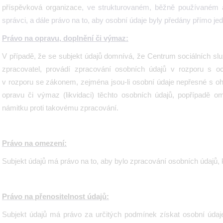
příspěvková organizace
, ve strukturovaném, běžně používaném a 
správci, a dále právo na to, aby osobní údaje byly předány přímo je
Právo na opravu, doplnění či výmaz:
V případě, že se subjekt údajů domnívá, že
Centrum sociálních sl
zpracovatel, provádí zpracování osobních údajů v rozporu s 
v rozporu se zákonem, zejména jsou-li osobní údaje nepřesné s oh
opravu či výmaz (likvidaci) těchto osobních údajů, popřípadě o
námitku proti takovému zpracování.
Právo na omezení:
Subjekt údajů má právo na to, aby bylo zpracování osobních údajů, 
Právo na přenositelnost údajů:
Subjekt údajů má právo
za určitých podmínek získat osobní údaje