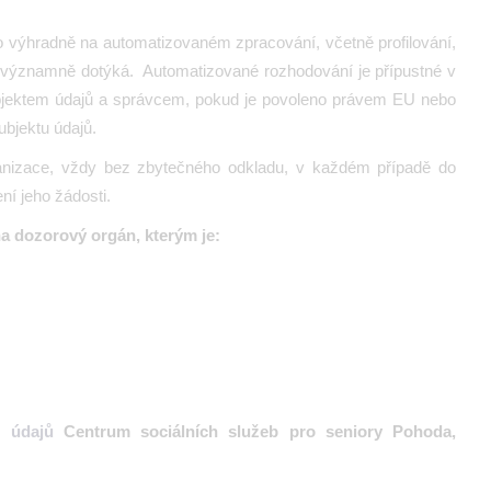
 výhradně na automatizovaném zpracování, včetně profilování,
m významně dotýká.
Automatizované rozhodování je přípustné v
ubjektem údajů a správcem, pokud je povoleno právem EU nebo
bjektu údajů.
anizace
, vždy bez zbytečného odkladu, v každém případě do
ní jeho žádosti.
a dozorový orgán, kterým je:
tu údajů
Centrum sociálních služeb pro seniory Pohoda,