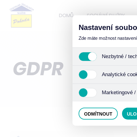
DOMŮ
SOCIÁLNÍ SLUŽBY
Nastavení soubo
Zde máte možnost nastavení s
Nezbytné / tec
GDPR
Jedná se o technické soub
Analytické coo
funkcí. Používají se mimo j
uživáním cookies. Pro tyto
Analytické cookies shroma
Marketingové /
anonymizaci se již nejedná
Proto nedokážeme zjistit n
Tyto cookies nám umožňují
ODMÍTNOUT
ULO