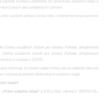
na základě souhlasu uděleného ke zpracování osobních údajů a
vních či jiných akcí pořádaných Centrem.
na níže uvedené adrese Centra nebo v listinné formě oznámením
dle
Centra sociálních služeb pro seniory Pohoda, příspěvkové
li
Centra sociálních služeb pro seniory Pohoda, příspěvkové
zavřených v souladu s GDPR.
izace
informuje, že osobní údaje mohou být na základě zákonné
mocí vyžadovat předání předmětných osobních údajů.
bních údajů?
 ,,
Práva subjektu údajů
‘‘ a § 81 a násl. zákona č. 89/2012 Sb.,