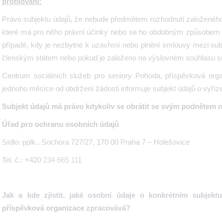
profilování:
Právo subjektu údajů, že nebude předmětem rozhodnutí založeného
které má pro něho právní účinky nebo se ho obdobným způsobe
případě, kdy je nezbytné k uzavření nebo plnění smlouvy mezi s
členským státem nebo pokud je založeno na výslovném souhlasu su
Centrum sociálních služeb pro seniory Pohoda, příspěvková org
jednoho měsíce od obdržení žádosti informuje subjekt údajů o vyříze
Subjekt údajů má právo kdykoliv se obrátit se svým podnětem n
Úřad pro ochranu osobních údajů
Sídlo: pplk.. Sochora 727/27, 170 00 Praha 7 – Holešovice
Tel. č.: +420
234 665 111
Jak a kde zjistit, jaké osobní údaje o konkrétním subjek
příspěvková organizace
zpracovává?