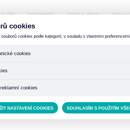
O NÁS
DOKUMENTY
FOTO A VIDEO
AKTUALI
rů cookies
ouborů cookies podle kategorií, v souladu s vlastními preferencemi
hnické cookies
ory, které jsou nezbytné ke správnému chování našich webových
kies
iné k ukládání produktů v nákupním košíku, ovládání filtrů a tak
 cookies není zapotřebí Váš souhlas a není možné jej ani odebra
žďujeme skriptem společnosti Google Inc., která následně tato
 reklamní cookies
 o osobní údaje, protože anonymizované cookies nelze přiřadit 
avštívené odkazy, prohlížené zboží apod.
 lépe cílit a vyhodnocovat marketingové kampaně.
ŽIT NASTAVENÍ COOKIES
SOUHLASÍM S POUŽITÍM VŠ