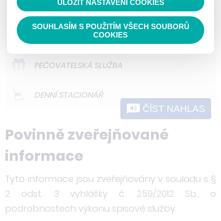
ULOŽIT NASTAVENÍ COOKIES
ODLEHČOVACÍ SLUŽBY
nedokážeme zjistit navštívené odkazy,
prohlížené zboží apod.
SOUHLASÍM S POUŽITÍM VŠECH SOUBORŮ
DOMOVY PRO OSOBY SE ZDRAVOTNÍM
COOKIES
POSTIŽENÍM
PEČOVATELSKÁ SLUŽBA
DENNÍ STACIONÁŘ
ČÍST NAHLAS
Povinně zveřejňované
informace
Tyto informace jsou zveřejňovány v souladu s §
2 odst. 3 vyhlášky č. 259/2012 Sb., o
podrobnostech výkonu spisové služby.