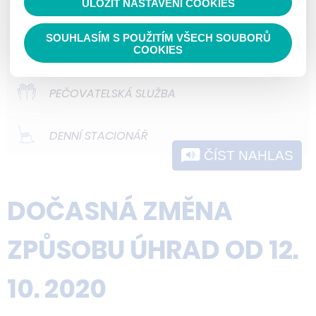
ULOŽIT NASTAVENÍ COOKIES
ODLEHČOVACÍ SLUŽBY
nedokážeme zjistit navštívené odkazy,
prohlížené zboží apod.
SOUHLASÍM S POUŽITÍM VŠECH SOUBORŮ
DOMOVY PRO OSOBY SE ZDRAVOTNÍM
COOKIES
POSTIŽENÍM
PEČOVATELSKÁ SLUŽBA
DENNÍ STACIONÁŘ
ČÍST NAHLAS
DOČASNÁ ZMĚNA
ZPŮSOBU ÚHRAD OD 12.
10. 2020