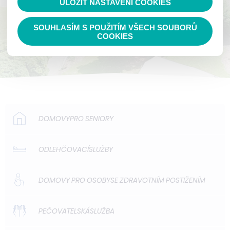
ULOŽIT NASTAVENÍ COOKIES
SOUHLASÍM S POUŽITÍM VŠECH SOUBORŮ
COOKIES
DOMOVY
PRO SENIORY
ODLEHČOVACÍ
SLUŽBY
DOMOVY PRO OSOBY
SE ZDRAVOTNÍM POSTIŽENÍM
PEČOVATELSKÁ
SLUŽBA