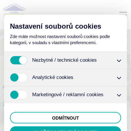
Nastavení souborů cookies
Zde máte možnost nastavení souborů cookies podle
kategorií, v souladu s vlastními preferencemi.
Nezbytné / technické cookies
Jedná se o technické soubory, které jsou nezbytné ke
Analytické cookies
AKTIVNÍ A
správnému chování našich webových stránek a
všech jejich funkcí. Používají se mimo jiné k ukládání
Analytické cookies shromažďujeme skriptem
produktů v nákupním košíku, ovládání filtrů a také
Marketingové / reklamní cookies
společnosti Google Inc., která následně tato data
DŮSTOJNÉ STÁŘÍ
nastavení souhlasu s uživáním cookies. Pro tyto
anonymizuje. Po anonymizaci se již nejedná o
cookies není zapotřebí Váš souhlas a není možné jej
Tyto cookies nám umožňují lépe cílit a vyhodnocovat
osobní údaje, protože anonymizované cookies nelze
ani odebrat.
marketingové kampaně.
přiřadit konkrétnímu uživateli. Proto nedokážeme
ODMÍTNOUT
zjistit navštívené odkazy, prohlížené zboží apod.