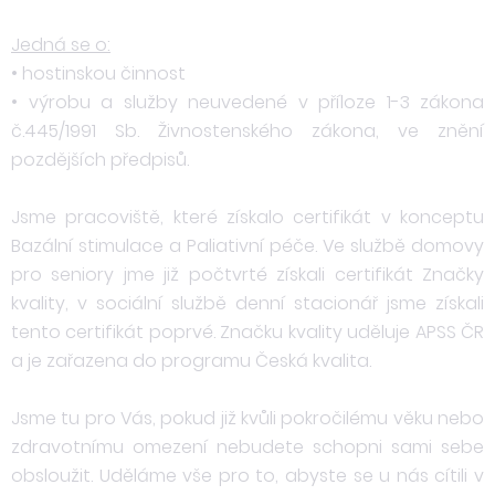
Jedná se o:
• hostinskou činnost
• výrobu a služby neuvedené v příloze 1-3 zákona
č.445/1991 Sb. Živnostenského zákona, ve znění
pozdějších předpisů.
Jsme pracoviště, které získalo certifikát v konceptu
Bazální stimulace a Paliativní péče. Ve službě domovy
pro seniory jme již počtvrté získali certifikát Značky
kvality, v sociální službě denní stacionář jsme získali
tento certifikát poprvé. Značku kvality uděluje APSS ČR
a je zařazena do programu Česká kvalita.
Jsme tu pro Vás, pokud již kvůli pokročilému věku nebo
zdravotnímu omezení nebudete schopni sami sebe
obsloužit. Uděláme vše pro to, abyste se u nás cítili v