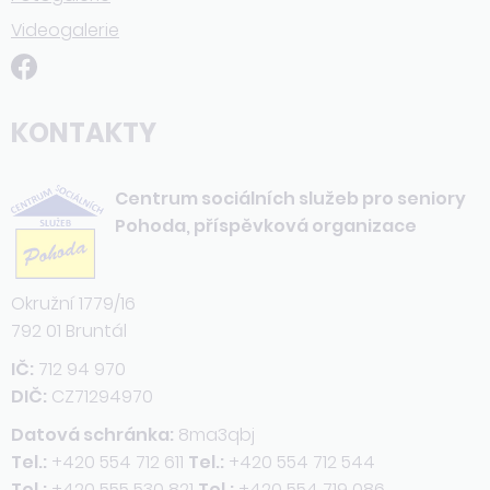
Videogalerie
KONTAKTY
Centrum sociálních služeb pro seniory
Pohoda, příspěvková organizace
Okružní 1779/16
792 01 Bruntál
IČ:
712 94 970
DIČ:
CZ71294970
Datová schránka:
8ma3qbj
Tel.:
+420 554 712 611
Tel.:
+420 554 712 544
Tel.:
+420 555 530 821
Tel.:
+420 554 719 086