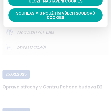
ULOŽIT NASTAVENÍ COOKIES
ODLEHČOVACÍ SLUŽBY
SOUHLASÍM S POUŽITÍM VŠECH SOUBORŮ
DOMOVY PRO OSOBY SE ZDRAVOTNÍM
COOKIES
POSTIŽENÍM
PEČOVATELSKÁ SLUŽBA
DENNÍ STACIONÁŘ
25.02.2025
Oprava střechy v Centru Pohoda budova B2