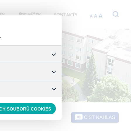
TY
JÍDELNÍČEK
KONTAKTY
A
A
A
.
 stránek a všech jejich
é nastavení souhlasu s
t.
 data anonymizuje. Po
konkrétnímu uživateli.
ECH SOUBORŮ COOKIES
ČÍST NAHLAS