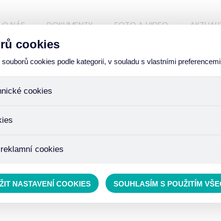
O NÁS
DOKUMENTY
FOTO A VIDEO
AKTUALI
rů cookies
ouborů cookies podle kategorií, v souladu s vlastními preferencemi
hnické cookies
ÁZKY
ory, které jsou nezbytné ke správnému chování našich webových
kies
iné k ukládání produktů v nákupním košíku, ovládání filtrů a tak
 cookies není zapotřebí Váš souhlas a není možné jej ani odebra
žďujeme skriptem společnosti Google Inc., která následně tato
 reklamní cookies
 o osobní údaje, protože anonymizované cookies nelze přiřadit 
avštívené odkazy, prohlížené zboží apod.
 lépe cílit a vyhodnocovat marketingové kampaně.
ŽIT NASTAVENÍ COOKIES
SOUHLASÍM S POUŽITÍM VŠ