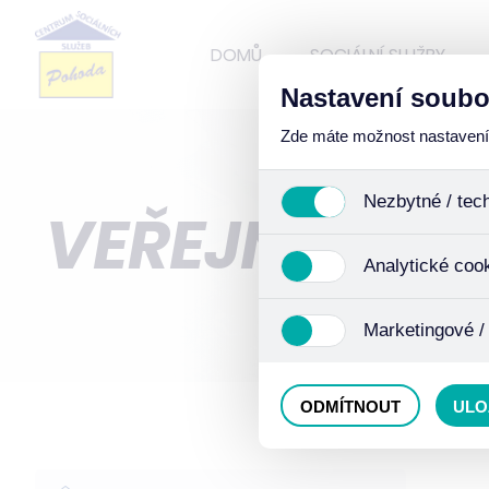
DOMŮ
SOCIÁLNÍ SLUŽBY
Nastavení soubo
Zde máte možnost nastavení s
Nezbytné / tec
VEŘEJNÉ ZAK
Jedná se o technické soub
Analytické coo
funkcí. Používají se mimo j
uživáním cookies. Pro tyto
Analytické cookies shroma
Marketingové /
anonymizaci se již nejedná
Proto nedokážeme zjistit n
Tyto cookies nám umožňují
ODMÍTNOUT
ULO