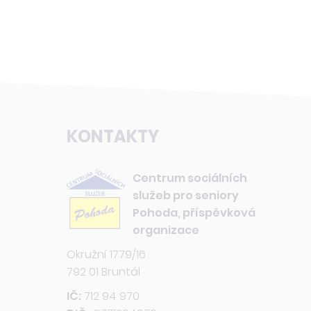
KONTAKTY
Centrum sociálních
služeb pro seniory
Pohoda, příspěvková
organizace
Okružní 1779/16
792 01 Bruntál
IČ:
712 94 970