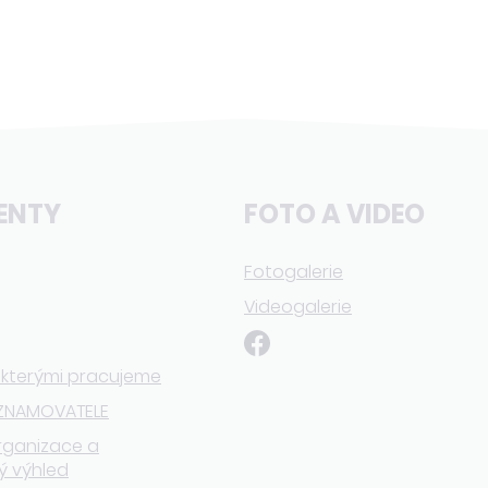
ENTY
FOTO A VIDEO
Fotogalerie
Videogalerie
 kterými pracujeme
ZNAMOVATELE
rganizace a
ý výhled