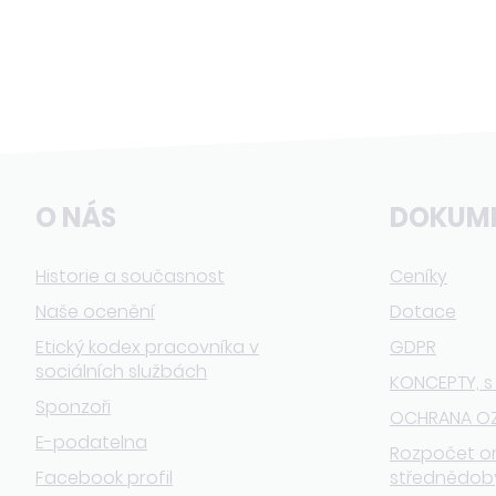
O NÁS
DOKUM
Historie a současnost
Ceníky
Naše ocenění
Dotace
Etický kodex pracovníka v
GDPR
sociálních službách
KONCEPTY, s
Sponzoři
OCHRANA O
E-podatelna
Rozpočet o
Facebook profil
střednědob