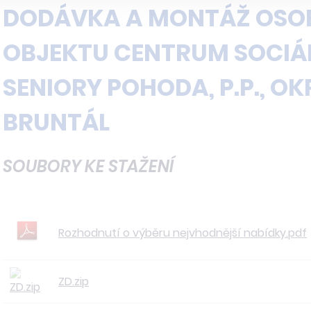
DODÁVKA A MONTÁŽ OSO
OBJEKTU CENTRUM SOCIÁL
SENIORY POHODA, P.P., OKR
BRUNTÁL
SOUBORY KE STAŽENÍ
Rozhodnutí o výběru nejvhodnější nabídky.pdf
ZD.zip