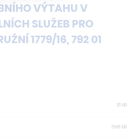
BNÍHO VÝTAHU V
NÍCH SLUŽEB PRO
UŽNÍ 1779/16, 792 01
111 kB
598 kB