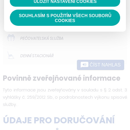
ULOŽIT NASTAVENÍ COOKIES
ODLEHČOVACÍ SLUŽBY
SOUHLASÍM S POUŽITÍM VŠECH SOUBORŮ
DOMOVY PRO OSOBY SE ZDRAVOTNÍM
COOKIES
POSTIŽENÍM
PEČOVATELSKÁ SLUŽBA
DENNÍ STACIONÁŘ
ČÍST NAHLAS
Povinně zveřejňované informace
Tyto informace jsou zveřejňovány v souladu s § 2 odst. 3
vyhlášky č. 259/2012 Sb., o podrobnostech výkonu spisové
služby.
ÚDAJE PRO DORUČOVÁNÍ