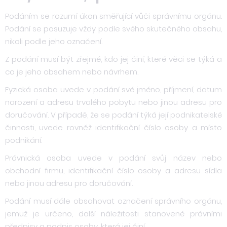
Podáním se rozumí úkon směřující vůči správnímu orgánu.
Podání se posuzuje vždy podle svého skutečného obsahu,
nikoli podle jeho označení.
Z podání musí být zřejmé, kdo jej činí, které věci se týká a
co je jeho obsahem nebo návrhem.
Fyzická osoba uvede v podání své jméno, příjmení, datum
narození a adresu trvalého pobytu nebo jinou adresu pro
doručování. V případě, že se podání týká její podnikatelské
činnosti, uvede rovněž identifikační číslo osoby a místo
podnikání.
Právnická osoba uvede v podání svůj název nebo
obchodní firmu, identifikační číslo osoby a adresu sídla
nebo jinou adresu pro doručování.
Podání musí dále obsahovat označení správního orgánu,
jemuž je určeno, další náležitosti stanovené právními
předpisy a podpis osoby, která jej činí.