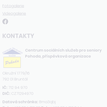
Fotogalerie
Videogalerie
KONTAKTY
Centrum sociálních služeb pro seniory
Pohoda, příspěvková organizace
Okružní 1779/16
792 01 Bruntál
IČ:
712 94 970
DIČ:
CZ71294970
Datová schránka:
8ma3qbj