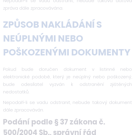
Nepodaří-li se vadu odstranit, nebude taková datová
zpráva dále zpracovávána.
ZPŮSOB NAKLÁDÁNÍ S
NEÚPLNÝMI NEBO
POŠKOZENÝMI DOKUMENTY
Pokud bude doručen dokument v listinné nebo
elektronické podobě, který je neúplný nebo poškozený,
bude odesílatel vyzván k odstranění zjištěných
nedostatků.
Nepodaří-li se vadu odstranit, nebude takový dokument
dále zpracováván.
Podání podle § 37 zákona č.
500/2004 Sb., správní řád