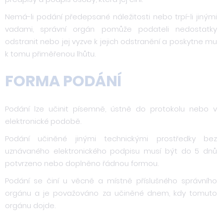
Nemá-li podání předepsané náležitosti nebo trpí-li jinými
vadami, správní orgán pomůže podateli nedostatky
odstranit nebo jej vyzve k jejich odstranění a poskytne mu
k tomu přiměřenou lhůtu.
FORMA PODÁNÍ
Podání lze učinit písemně, ústně do protokolu nebo v
elektronické podobě.
Podání učiněné jinými technickými prostředky bez
uznávaného elektronického podpisu musí být do 5 dnů
potvrzeno nebo doplněno řádnou formou.
Podání se činí u věcně a místně příslušného správního
orgánu a je považováno za učiněné dnem, kdy tomuto
orgánu dojde.