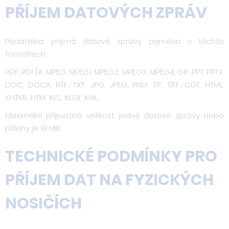
PŘÍJEM DATOVÝCH ZPRÁV
Podatelna přijímá datové zprávy zejména v těchto
formátech:
PDF, PDF/A, MPEG, MPEG1, MPEG2, MPEG3, MPEG4, GIF, PPT, PPTX,
DOC, DOCX, RTF, TXT, JPG, JPEG, PNG, TIF, TIFF, ODT, HTML,
XHTML, HTM, XLS, XLSX, XML.
Maximální přípustná velikost jedné datové zprávy nebo
přílohy je 10 MB.
TECHNICKÉ PODMÍNKY PRO
PŘÍJEM DAT NA FYZICKÝCH
NOSIČÍCH