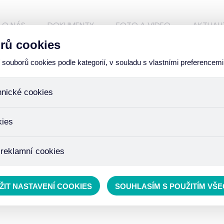
O NÁS
DOKUMENTY
FOTO A VIDEO
AKTUALI
rů cookies
ouborů cookies podle kategorií, v souladu s vlastními preferencemi
hnické cookies
ÁZKY
ory, které jsou nezbytné ke správnému chování našich webových
kies
iné k ukládání produktů v nákupním košíku, ovládání filtrů a tak
 cookies není zapotřebí Váš souhlas a není možné jej ani odebra
žďujeme skriptem společnosti Google Inc., která následně tato
 reklamní cookies
 o osobní údaje, protože anonymizované cookies nelze přiřadit 
avštívené odkazy, prohlížené zboží apod.
 lépe cílit a vyhodnocovat marketingové kampaně.
ŽIT NASTAVENÍ COOKIES
SOUHLASÍM S POUŽITÍM VŠ