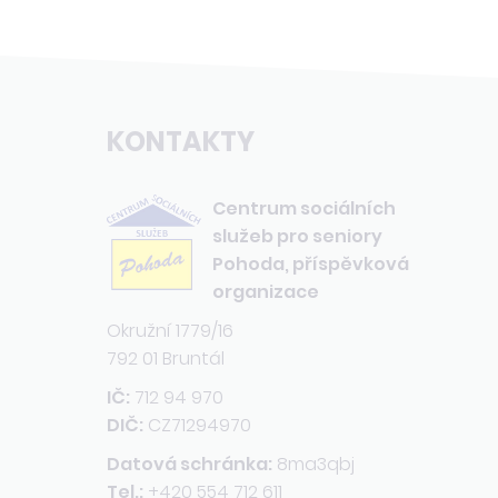
KONTAKTY
Centrum sociálních
služeb pro seniory
Pohoda, příspěvková
organizace
Okružní 1779/16
792 01 Bruntál
IČ:
712 94 970
DIČ:
CZ71294970
Datová schránka:
8ma3qbj
Tel.:
+420 554 712 611