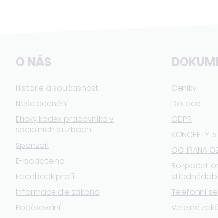
O NÁS
DOKUM
Historie a současnost
Ceníky
Naše ocenění
Dotace
Etický kodex pracovníka v
GDPR
sociálních službách
KONCEPTY, s
Sponzoři
OCHRANA O
E-podatelna
Rozpočet o
Facebook profil
střednědob
Informace dle zákona
Telefonní s
Poděkování
Veřejné zak