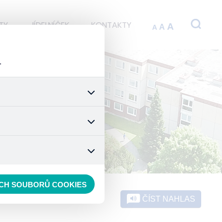
TY
JÍDELNÍČEK
KONTAKTY
A
A
A
.
 stránek a všech jejich
é nastavení souhlasu s
t.
 data anonymizuje. Po
konkrétnímu uživateli.
ECH SOUBORŮ COOKIES
ČÍST NAHLAS