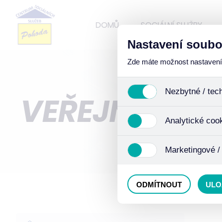
DOMŮ
SOCIÁLNÍ SLUŽBY
Nastavení soubo
Zde máte možnost nastavení s
Nezbytné / tec
VEŘEJNÉ ZAK
Jedná se o technické soub
Analytické coo
funkcí. Používají se mimo j
uživáním cookies. Pro tyto
Analytické cookies shroma
Marketingové /
anonymizaci se již nejedná
Proto nedokážeme zjistit n
Tyto cookies nám umožňují
ODMÍTNOUT
ULO