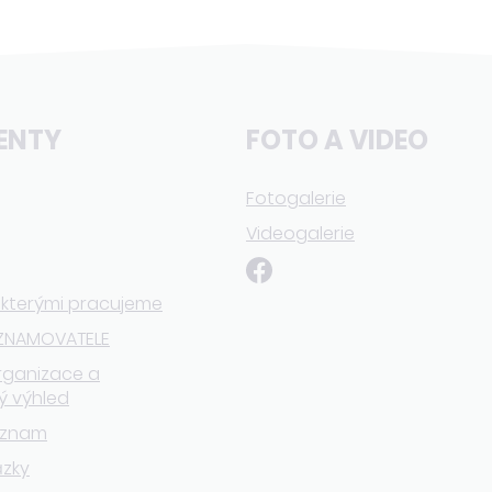
ENTY
FOTO A VIDEO
Fotogalerie
Videogalerie
 kterými pracujeme
ZNAMOVATELE
rganizace a
ý výhled
eznam
ázky