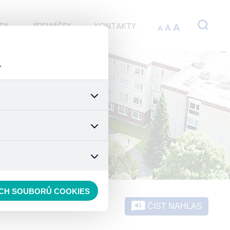
TY
JÍDELNÍČEK
KONTAKTY
A
A
A
.
 stránek a všech jejich
é nastavení souhlasu s
t.
 data anonymizuje. Po
konkrétnímu uživateli.
ECH SOUBORŮ COOKIES
ČÍST NAHLAS