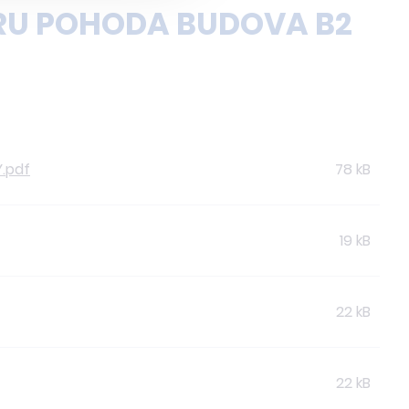
RU POHODA BUDOVA B2
.pdf
78 kB
19 kB
22 kB
22 kB