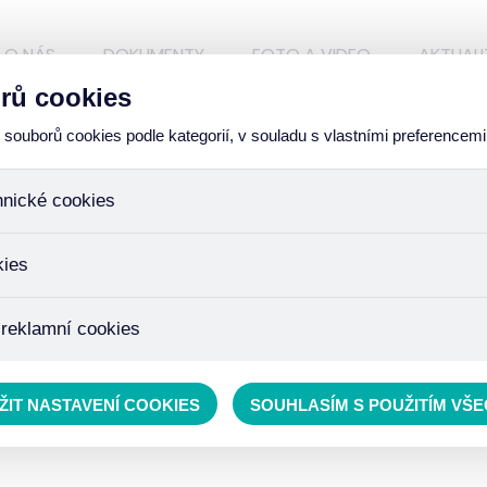
O NÁS
DOKUMENTY
FOTO A VIDEO
AKTUALI
rů cookies
ouborů cookies podle kategorií, v souladu s vlastními preferencemi
hnické cookies
ÁZKY
ory, které jsou nezbytné ke správnému chování našich webových
kies
iné k ukládání produktů v nákupním košíku, ovládání filtrů a tak
 cookies není zapotřebí Váš souhlas a není možné jej ani odebra
žďujeme skriptem společnosti Google Inc., která následně tato
 reklamní cookies
 o osobní údaje, protože anonymizované cookies nelze přiřadit 
avštívené odkazy, prohlížené zboží apod.
 lépe cílit a vyhodnocovat marketingové kampaně.
ŽIT NASTAVENÍ COOKIES
SOUHLASÍM S POUŽITÍM VŠ