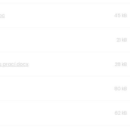
doc
45 kB
21 kB
s prací.docx
28 kB
80 kB
62 kB