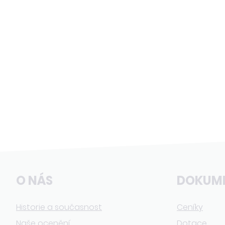
O NÁS
DOKUM
Historie a současnost
Ceníky
Naše ocenění
Dotace