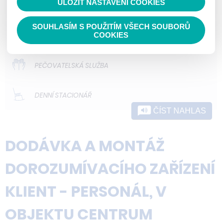
ULOŽIT NASTAVENÍ COOKIES
ODLEHČOVACÍ SLUŽBY
SOUHLASÍM S POUŽITÍM VŠECH SOUBORŮ
DOMOVY PRO OSOBY SE ZDRAVOTNÍM
COOKIES
POSTIŽENÍM
PEČOVATELSKÁ SLUŽBA
DENNÍ STACIONÁŘ
ČÍST NAHLAS
DODÁVKA A MONTÁŽ
DOROZUMÍVACÍHO ZAŘÍZENÍ
KLIENT - PERSONÁL, V
OBJEKTU CENTRUM