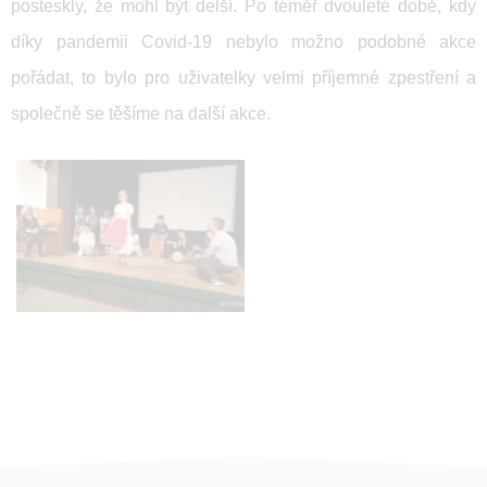
posteskly, že mohl být delší. Po téměř dvouleté době, kdy
díky pandemii Covid-19 nebylo možno podobné akce
pořádat, to bylo pro uživatelky velmi příjemné zpestření a
společně se těšíme na další akce.