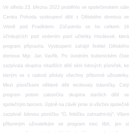
Ve středu 23. března 2022 proběhlo ve společenském sále
Centra Pohoda vystoupení dětí z Dětského domova ve
Vrbně pod Pradědem. Zúčastnilo se ho celkem 16
účinkujících pod vedením paní učitelky Horákové, která
program připravila. Vystoupení zahájil ředitel Dětského
domova Mgr. Jan Vavřík. Po úvodním bubenickém čísle
zazpívala skupina mladších dětí sérii lidových písniček, ke
kterým se s radostí přidaly všechny přítomné uživatelky.
Mezi písničkami některé děti recitovaly básničky. Celý
program potom zakončila skupina starších dětí se
společným tancem. Úplně na závěr jsme si všichni společně
zazpívali lidovou písničku “Ó, řebíčku zahradnický“. Všem
přítomným uživatelkám se program moc líbil, jen si