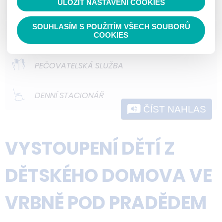
ULOŽIT NASTAVENÍ COOKIES
ODLEHČOVACÍ SLUŽBY
nedokážeme zjistit navštívené odkazy,
prohlížené zboží apod.
SOUHLASÍM S POUŽITÍM VŠECH SOUBORŮ
DOMOVY PRO OSOBY SE ZDRAVOTNÍM
COOKIES
POSTIŽENÍM
PEČOVATELSKÁ SLUŽBA
DENNÍ STACIONÁŘ
ČÍST NAHLAS
VYSTOUPENÍ DĚTÍ Z
DĚTSKÉHO DOMOVA VE
VRBNĚ POD PRADĚDEM