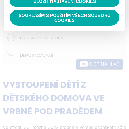
ULOŽIT NASTAVENÍ COOKIES
ODLEHČOVACÍ SLUŽBY
SOUHLASÍM S POUŽITÍM VŠECH SOUBORŮ
DOMOVY PRO OSOBY SE ZDRAVOTNÍM
COOKIES
POSTIŽENÍM
PEČOVATELSKÁ SLUŽBA
DENNÍ STACIONÁŘ
ČÍST NAHLAS
VYSTOUPENÍ DĚTÍ Z
DĚTSKÉHO DOMOVA VE
VRBNĚ POD PRADĚDEM
Ve středu 23. března 2022 proběhlo ve společenském sále