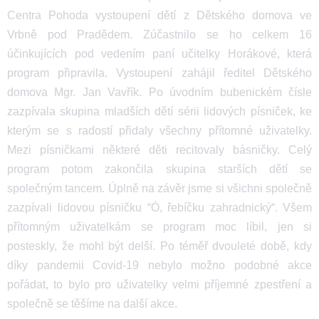
Centra Pohoda vystoupení dětí z Dětského domova ve
Vrbně pod Pradědem. Zúčastnilo se ho celkem 16
účinkujících pod vedením paní učitelky Horákové, která
program připravila. Vystoupení zahájil ředitel Dětského
domova Mgr. Jan Vavřík. Po úvodním bubenickém čísle
zazpívala skupina mladších dětí sérii lidových písniček, ke
kterým se s radostí přidaly všechny přítomné uživatelky.
Mezi písničkami některé děti recitovaly básničky. Celý
program potom zakončila skupina starších dětí se
společným tancem. Úplně na závěr jsme si všichni společně
zazpívali lidovou písničku “Ó, řebíčku zahradnický“. Všem
přítomným uživatelkám se program moc líbil, jen si
posteskly, že mohl být delší. Po téměř dvouleté době, kdy
díky pandemii Covid-19 nebylo možno podobné akce
pořádat, to bylo pro uživatelky velmi příjemné zpestření a
společně se těšíme na další akce.