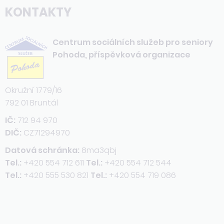
KONTAKTY
Centrum sociálních služeb pro seniory
Pohoda, příspěvková organizace
Okružní 1779/16
792 01 Bruntál
IČ:
712 94 970
DIČ:
CZ71294970
Datová schránka:
8ma3qbj
Tel.:
+420 554 712 611
Tel.:
+420 554 712 544
Tel.:
+420 555 530 821
Tel.:
+420 554 719 086