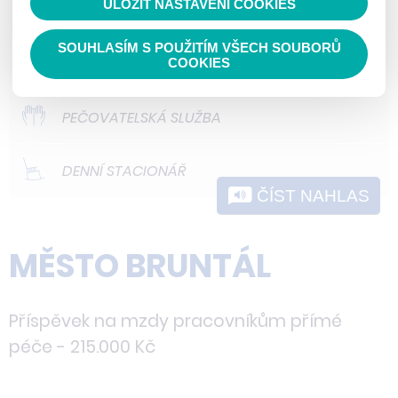
ULOŽIT NASTAVENÍ COOKIES
ODLEHČOVACÍ SLUŽBY
nedokážeme zjistit navštívené odkazy,
prohlížené zboží apod.
SOUHLASÍM S POUŽITÍM VŠECH SOUBORŮ
DOMOVY PRO OSOBY SE ZDRAVOTNÍM
COOKIES
POSTIŽENÍM
PEČOVATELSKÁ SLUŽBA
DENNÍ STACIONÁŘ
ČÍST NAHLAS
MĚSTO BRUNTÁL
Příspěvek na mzdy pracovníkům přímé
péče - 215.000 Kč