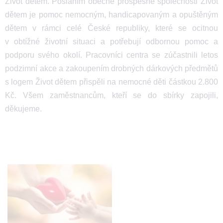
Život dětem. Posláním obecně prospěšné společnosti Život
dětem je pomoc nemocným, handicapovaným a opuštěným
dětem v rámci celé České republiky, které se ocitnou
v obtížné životní situaci a potřebují odbornou pomoc a
podporu svého okolí. Pracovníci centra se zúčastnili letos
podzimní akce a zakoupením drobných dárkových předmětů
s logem Život dětem přispěli na nemocné děti částkou 2.800
Kč. Všem zaměstnancům, kteří se do sbírky zapojili,
děkujeme.