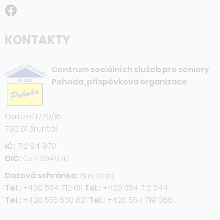
KONTAKTY
Centrum sociálních služeb pro seniory
Pohoda, příspěvková organizace
Okružní 1779/16
792 01 Bruntál
IČ:
712 94 970
DIČ:
CZ71294970
Datová schránka:
8ma3qbj
Tel.:
+420 554 712 611
Tel.:
+420 554 712 544
Tel.:
+420 555 530 821
Tel.:
+420 554 719 086