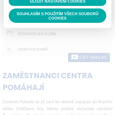
ULOŽIT NASTAVENÍ COOKIES
ODLEHČOVACÍ SLUŽBY
SOUHLASÍM S POUŽITÍM VŠECH SOUBORŮ
DOMOVY PRO OSOBY SE ZDRAVOTNÍM
COOKIES
POSTIŽENÍM
PEČOVATELSKÁ SLUŽBA
DENNÍ STACIONÁŘ
ČÍST NAHLAS
ZAMĚSTNANCI CENTRA
POMÁHAJÍ
Centrum Pohoda se již osm let aktivně zapojuje do finanční
sbírky Srdíčkové dny, kterou pořádá občanské sdružení