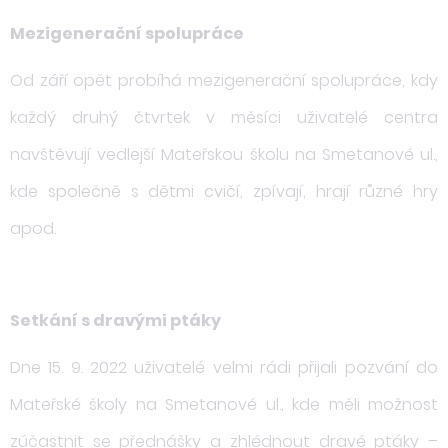
Mezigenerační spolupráce
Od září opět probíhá mezigenerační spolupráce, kdy
každý druhý čtvrtek v měsíci uživatelé centra
navštěvují vedlejší Mateřskou školu na Smetanové ul.,
kde společně s dětmi cvičí, zpívají, hrají různé hry
apod.
Setkání s dravými ptáky
Dne 15. 9. 2022 uživatelé velmi rádi přijali pozvání do
Mateřské školy na Smetanové ul., kde měli možnost
zúčastnit se přednášky a zhlédnout dravé ptáky –