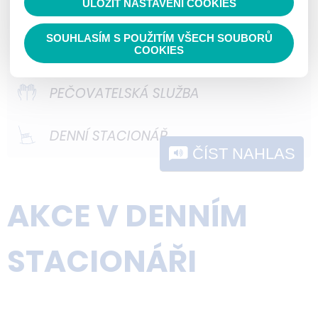
ULOŽIT NASTAVENÍ COOKIES
ODLEHČOVACÍ SLUŽBY
nelze přiřadit konkrétnímu uživateli.
cookies není zapotřebí Váš souhlas a
Proto nedokážeme zjistit navštívené
není možné jej ani odebrat.
DOMOVY PRO OSOBY SE
SOUHLASÍM S POUŽITÍM VŠECH SOUBORŮ
COOKIES
odkazy, prohlížené zboží apod.
ZDRAVOTNÍM POSTIŽENÍM
PEČOVATELSKÁ SLUŽBA
DENNÍ STACIONÁŘ
ČÍST NAHLAS
AKCE V DENNÍM
STACIONÁŘI