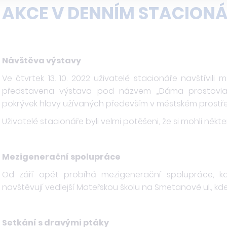
AKCE V DENNÍM STACIONÁ
Návštěva výstavy
Ve čtvrtek 13. 10. 2022 uživatelé stacionáře navštívili
představena výstava pod názvem „Dáma prostovlas
pokrývek hlavy užívaných především v městském prostředí od
Uživatelé stacionáře byli velmi potěšeni, že si mohli něk
Mezigenerační spolupráce
Od září opět probíhá mezigenerační spolupráce, kd
navštěvují vedlejší Mateřskou školu na Smetanové ul., kde 
Setkání s dravými ptáky