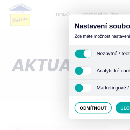
DOMŮ
SOCIÁLNÍ SLUŽBY
Nastavení soubo
Zde máte možnost nastavení s
Nezbytné / tec
AKTUALITY
Jedná se o technické soub
Analytické coo
funkcí. Používají se mimo j
uživáním cookies. Pro tyto
Analytické cookies shroma
Marketingové /
anonymizaci se již nejedná
Proto nedokážeme zjistit n
Tyto cookies nám umožňují
ODMÍTNOUT
ULO