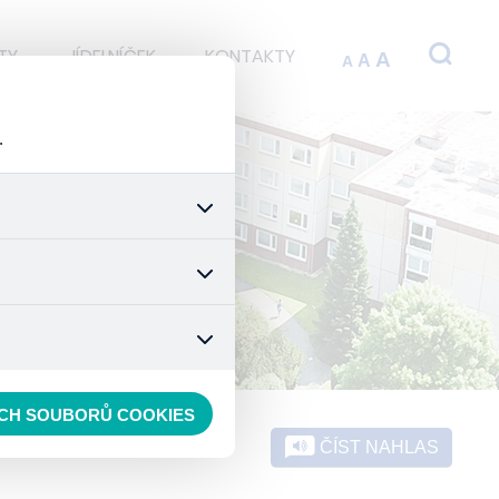
TY
JÍDELNÍČEK
KONTAKTY
A
A
A
.
 stránek a všech jejich
é nastavení souhlasu s
t.
 data anonymizuje. Po
konkrétnímu uživateli.
ECH SOUBORŮ COOKIES
ČÍST NAHLAS