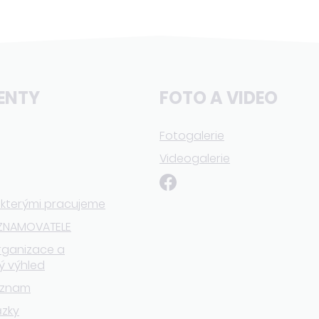
ENTY
FOTO A VIDEO
Fotogalerie
Videogalerie
 kterými pracujeme
ZNAMOVATELE
rganizace a
ý výhled
eznam
ázky