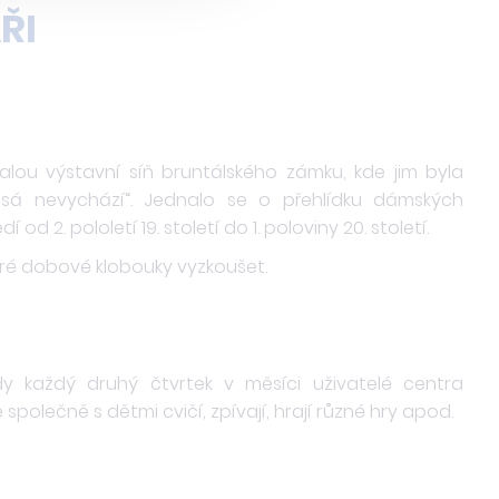
ŘI
 malou výstavní síň bruntálského zámku, kde jim byla
á nevychází“. Jednalo se o přehlídku dámských
 2. pololetí 19. století do 1. poloviny 20. století.
teré dobové klobouky vyzkoušet.
y každý druhý čtvrtek v měsíci uživatelé centra
společně s dětmi cvičí, zpívají, hrají různé hry apod.