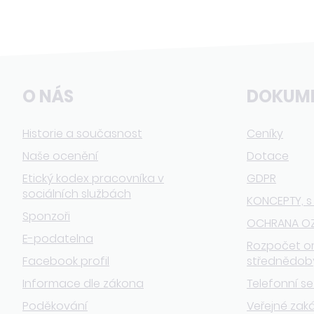
O NÁS
DOKUM
Historie a současnost
Ceníky
Naše ocenění
Dotace
Etický kodex pracovníka v
GDPR
sociálních službách
KONCEPTY, s
Sponzoři
OCHRANA O
E-podatelna
Rozpočet o
Facebook profil
střednědob
Informace dle zákona
Telefonní s
Poděkování
Veřejné zak