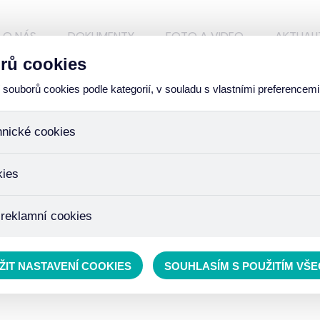
O NÁS
DOKUMENTY
FOTO A VIDEO
AKTUALI
rů cookies
ouborů cookies podle kategorií, v souladu s vlastními preferencemi
hnické cookies
ory, které jsou nezbytné ke správnému chování našich webových
kies
iné k ukládání produktů v nákupním košíku, ovládání filtrů a tak
 cookies není zapotřebí Váš souhlas a není možné jej ani odebra
žďujeme skriptem společnosti Google Inc., která následně tato
 reklamní cookies
 o osobní údaje, protože anonymizované cookies nelze přiřadit 
avštívené odkazy, prohlížené zboží apod.
 lépe cílit a vyhodnocovat marketingové kampaně.
ŽIT NASTAVENÍ COOKIES
SOUHLASÍM S POUŽITÍM VŠ