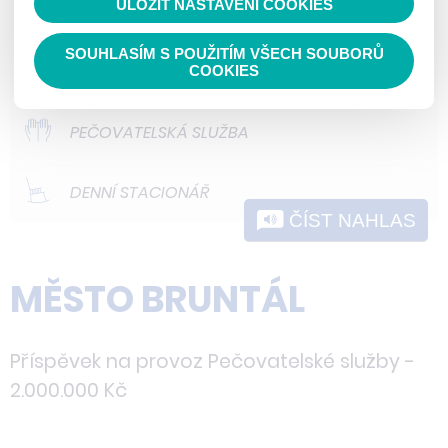
ULOŽIT NASTAVENÍ COOKIES
ODLEHČOVACÍ SLUŽBY
nedokážeme zjistit navštívené odkazy,
prohlížené zboží apod.
SOUHLASÍM S POUŽITÍM VŠECH SOUBORŮ
DOMOVY PRO OSOBY SE ZDRAVOTNÍM
COOKIES
POSTIŽENÍM
PEČOVATELSKÁ SLUŽBA
DENNÍ STACIONÁŘ
ČÍST NAHLAS
MĚSTO BRUNTÁL
Příspěvek na provoz Pečovatelské služby -
2.000.000 Kč