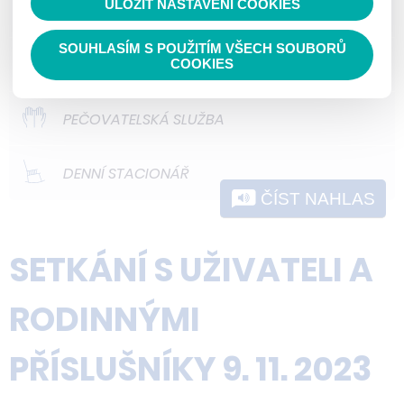
ULOŽIT NASTAVENÍ COOKIES
ODLEHČOVACÍ SLUŽBY
nedokážeme zjistit navštívené odkazy,
prohlížené zboží apod.
SOUHLASÍM S POUŽITÍM VŠECH SOUBORŮ
DOMOVY PRO OSOBY SE ZDRAVOTNÍM
COOKIES
POSTIŽENÍM
PEČOVATELSKÁ SLUŽBA
DENNÍ STACIONÁŘ
ČÍST NAHLAS
SETKÁNÍ S UŽIVATELI A
RODINNÝMI
PŘÍSLUŠNÍKY 9. 11. 2023