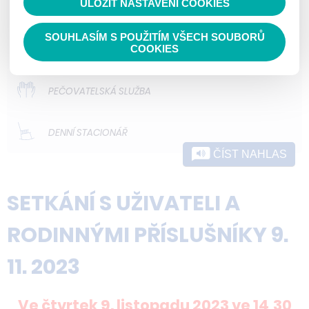
ULOŽIT NASTAVENÍ COOKIES
ODLEHČOVACÍ SLUŽBY
SOUHLASÍM S POUŽITÍM VŠECH SOUBORŮ
DOMOVY PRO OSOBY SE ZDRAVOTNÍM
COOKIES
POSTIŽENÍM
PEČOVATELSKÁ SLUŽBA
DENNÍ STACIONÁŘ
ČÍST NAHLAS
SETKÁNÍ S UŽIVATELI A
RODINNÝMI PŘÍSLUŠNÍKY 9.
11. 2023
Ve čtvrtek 9. listopadu 2023 ve 14,30