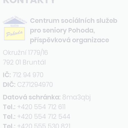
Centrum sociálních služeb
pro seniory Pohoda,
příspěvková organizace
Okružní 1779/16
792 01 Bruntál
IČ:
712 94 970
DIČ:
CZ71294970
Datová schránka:
8ma3qbj
Tel.:
+420 554 712 611
Tel.:
+420 554 712 544
Tel.:
+420 555 530 821