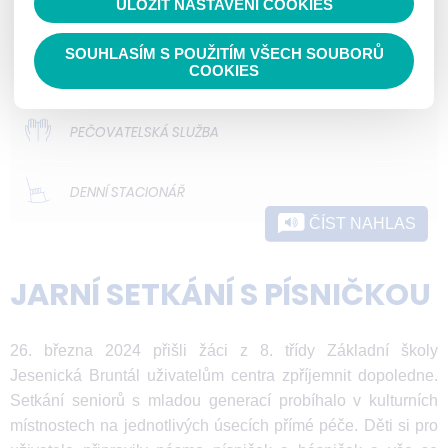
ULOŽIT NASTAVENÍ COOKIES
ODLEHČOVACÍ SLUŽBY
SOUHLASÍM S POUŽITÍM VŠECH SOUBORŮ
DOMOVY PRO OSOBY SE ZDRAVOTNÍM
COOKIES
POSTIŽENÍM
PEČOVATELSKÁ SLUŽBA
DENNÍ STACIONÁŘ
ČÍST NAHLAS
JARNÍ SETKÁNÍ S PÍSNIČKOU
26. března 2024 přišli žáci z 8. třídy Základní školy
Jesenická Bruntál uživatelům centra zpříjemnit dopoledne.
Setkání seniorů s mladou generací probíhalo v kulturních
místnostech na jednotlivých úsecích přímé péče. Děti si pro