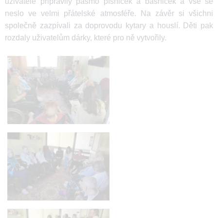
uživatele připravily pásmo písniček a básniček a vše se
neslo ve velmi přátelské atmosféře. Na závěr si všichni
společně zazpívali za doprovodu kytary a houslí. Děti pak
rozdaly uživatelům dárky, které pro ně vytvořily.