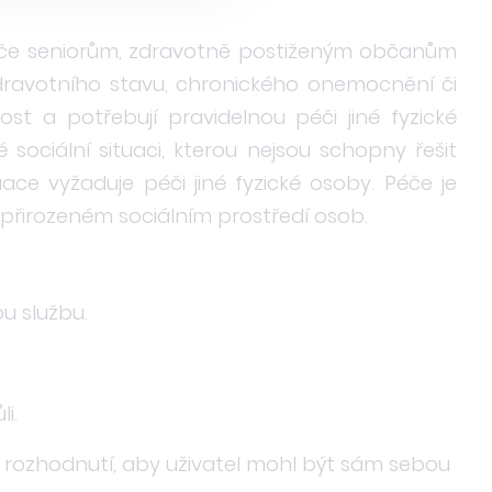
péče seniorům, zdravotně postiženým občanům
dravotního stavu, chronického onemocnění či
st a potřebují pravidelnou péči jiné fyzické
 sociální situaci, kterou nejsou schopny řešit
tuace vyžaduje péči jiné fyzické osoby. Péče je
přirozeném sociálním prostředí osob.
u službu.
i.
h rozhodnutí, aby uživatel mohl být sám sebou