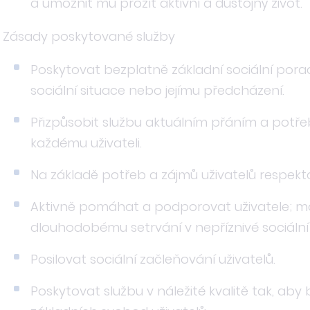
a umožnit mu prožít aktivní a důstojný život.
Zásady poskytované služby
Poskytovat bezplatně základní sociální pora
sociální situace nebo jejímu předcházení.
Přizpůsobit službu aktuálním přáním a potřeb
každému uživateli.
Na základě potřeb a zájmů uživatelů respekto
Aktivně pomáhat a podporovat uživatele; mo
dlouhodobému setrvání v nepříznivé sociální 
Posilovat sociální začleňování uživatelů.
Poskytovat službu v náležité kvalitě tak, aby