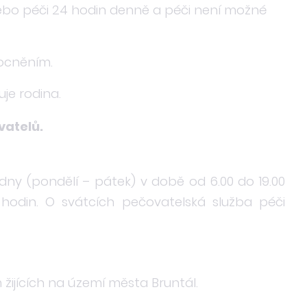
nebo péči 24 hodin denně a péči není možné
ocněním.
uje rodina.
vatelů.
dny (pondělí – pátek) v době od 6.00 do 19.00
 hodin. O svátcích pečovatelská služba péči
ijících na území města Bruntál.