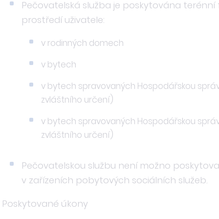
Pečovatelská služba je poskytována terénní fo
prostředí uživatele:
v rodinných domech
v bytech
v bytech spravovaných Hospodářskou správou 
zvláštního určení)
v bytech spravovaných Hospodářskou správou
zvláštního určení)
Pečovatelskou službu není možno poskytovat
v zařízeních pobytových sociálních služeb.
Poskytované úkony