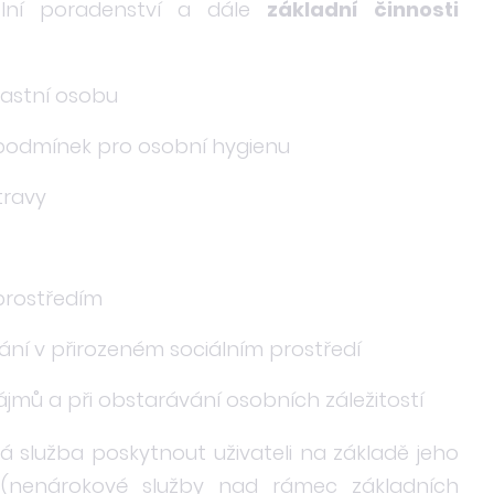
iální poradenství a dále
základní činnosti
lastní osobu
podmínek pro osobní hygienu
travy
prostředím
ání v přirozeném sociálním prostředí
mů a při obstarávání osobních záležitostí
 služba poskytnout uživateli na základě jeho
nenárokové služby nad rámec základních