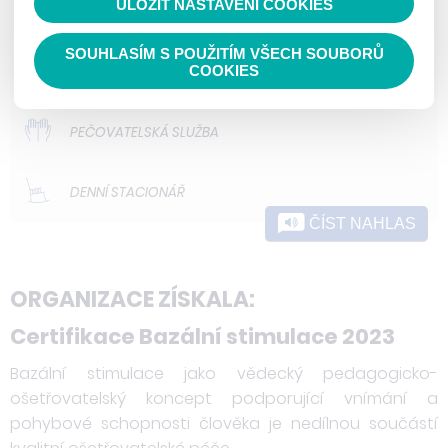
ULOŽIT NASTAVENÍ COOKIES
ODLEHČOVACÍ SLUŽBY
SOUHLASÍM S POUŽITÍM VŠECH SOUBORŮ
DOMOVY PRO OSOBY SE ZDRAVOTNÍM
COOKIES
POSTIŽENÍM
PEČOVATELSKÁ SLUŽBA
DENNÍ STACIONÁŘ
ČÍST NAHLAS
ORGANIZACE ZÍSKALA:
Certifikace Bazální stimulace 2023
Bazální stimulace jako vědecký pedagogicko-
ošetřovatelský koncept podporující vnímání a
pohybové schopnosti člověka je nedílnou součástí