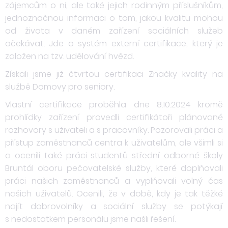
zájemcům o ni, ale také jejich rodinným příslušníkům,
jednoznačnou informaci o tom, jakou kvalitu mohou
od života v daném zařízení sociálních služeb
očekávat. Jde o systém externí certifikace, který je
založen na tzv. udělování hvězd.
Získali jsme již čtvrtou certifikaci Značky kvality na
službě Domovy pro seniory.
Vlastní certifikace proběhla dne 8.10.2024 kromě
prohlídky zařízení provedli certifikátoři plánované
rozhovory s uživateli a s pracovníky. Pozorovali práci a
přístup zaměstnanců centra k uživatelům, ale všimli si
a ocenili také práci studentů střední odborné školy
Bruntál oboru pečovatelské služby, které doplňovali
práci našich zaměstnanců a vyplňovali volný čas
našich uživatelů. Ocenili, že v době, kdy je tak těžké
najít dobrovolníky a sociální služby se potýkají
s nedostatkem personálu jsme našli řešení.