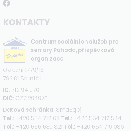
KONTAKTY
Centrum sociálních služeb pro
seniory Pohoda, příspěvková
organizace
Okružní 1779/16
792 01 Bruntál
IČ:
712 94 970
DIČ:
CZ71294970
Datová schránka:
8ma3qbj
Tel.:
+420 554 712 611
Tel.:
+420 554 712 544
Tel.:
+420 555 530 821
Tel.:
+420 554 719 086