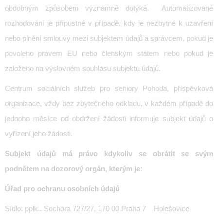
obdobným způsobem významně dotýká.
Automatizované
rozhodování je přípustné v případě, kdy je nezbytné k uzavření
nebo plnění smlouvy mezi subjektem údajů a správcem, pokud je
povoleno právem EU nebo členským státem nebo pokud je
založeno na výslovném souhlasu subjektu údajů.
Centrum sociálních služeb pro seniory Pohoda, příspěvková
organizace
, vždy bez zbytečného odkladu, v každém případě do
jednoho měsíce od obdržení žádosti informuje subjekt údajů o
vyřízení jeho žádosti.
Subjekt údajů má právo kdykoliv se obrátit se svým
podnětem na dozorový orgán, kterým je:
Úřad pro ochranu osobních údajů
Sídlo: pplk.. Sochora 727/27, 170 00 Praha 7 – Holešovice