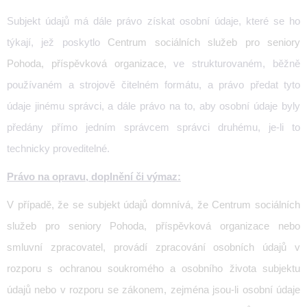
Subjekt údajů má dále právo získat osobní údaje, které se ho
týkají, jež poskytlo
Centrum sociálních služeb pro seniory
Pohoda, příspěvková organizace
, ve strukturovaném, běžně
používaném a strojově čitelném formátu, a právo předat tyto
údaje jinému správci, a dále právo na to, aby osobní údaje byly
předány přímo jedním správcem správci druhému, je-li to
technicky proveditelné.
Právo na opravu, doplnění či výmaz:
V případě, že se subjekt údajů domnívá, že
Centrum sociálních
služeb pro seniory Pohoda, příspěvková organizace
nebo
smluvní zpracovatel, provádí zpracování osobních údajů v
rozporu s ochranou soukromého a osobního života subjektu
údajů nebo v rozporu se zákonem, zejména jsou-li osobní údaje