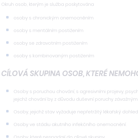
Okruh osob, kterým je služba poskytována
osoby s chronickým onemocněním
osoby s mentálním postižením
osoby se zdravotním postižením
osoby s kombinovaným postižením
CÍLOVÁ SKUPINA OSOB, KTERÉ NEMOHO
Osoby s poruchou chování, s agresivními projevy, psyc
jejichž chování by z důvodu duševní poruchy závažným 
Osoby, jejichž stav vyžaduje nepřetržitý lékařský dohled 
Osoby ve stádiu akutního infekčního onemocnění.
Osoby, které nespadají do cílové skupiny.