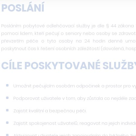
POSLÁNÍ
Posláním pobytové odlehčovací služby je dle § 44 zákona 1
pomoci lidem, kteří pečují o seniory nebo osoby se zdravo
převzetím péče o tyto osoby na 24 hodin denně umožn
poskytnout čas k řešení osobních záležitostí (dovolená, hosp
CÍLE POSKYTOVANÉ SLUŽB
Umožnit pečujícím osobám odpočinek a prostor pro vyří
Podporovat uživatele v tom, aby zůstala co nejdéle zac
Zajistit kvalitní a bezpečnou péči.
Zajistit spokojenost uživatelů; reagovat na jejich individ
Aktivizovat uživatele jejich zapojováním do běžného živ