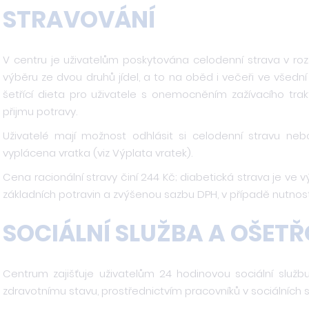
STRAVOVÁNÍ
V centru je uživatelům poskytována celodenní strava v rozs
výběru ze dvou druhů jídel, a to na oběd i večeři ve všední
šetřící dieta pro uživatele s onemocněním zažívacího tra
přijmu potravy.
Uživatelé mají možnost odhlásit si celodenní stravu neb
vyplácena vratka (viz Výplata vratek).
Cena racionální stravy činí 244 Kč; diabetická strava je ve 
základních potravin a zvýšenou sazbu DPH, v případě nutnost
SOCIÁLNÍ SLUŽBA A OŠET
Centrum zajišťuje uživatelům 24 hodinovou sociální službu
zdravotnímu stavu, prostřednictvím pracovníků v sociálních 