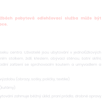
službách pobytová odlehčovací služba může být
oce.
seku centra. Uživatelé jsou ubytování v jednolůžkových
 stolkem, židlí, křeslem, obývací stěnou, šatní skříní,
ociální zařízení se sprchovacím koutem a umyvadlem a
ýzdobu (obrazy, sošky, poličky, textilie).
kuřárny).
ování zahrnuje běžný úklid, praní prádla, drobné opravy