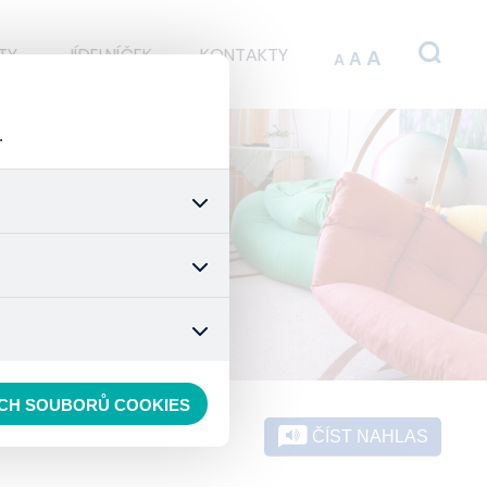
TY
JÍDELNÍČEK
KONTAKTY
A
A
A
.
 stránek a všech jejich
é nastavení souhlasu s
t.
 data anonymizuje. Po
konkrétnímu uživateli.
ECH SOUBORŮ COOKIES
ČÍST NAHLAS