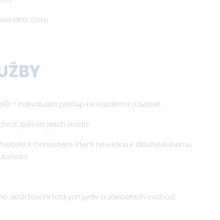
 volného času.
UŽBY
ů – individuální přístup ke každému uživateli.
ozí způsob jejich života.
živatele k činnostem, které nevedou k dlouhodobému
lubování.
štěno dodržování lidských práv a základních svobod