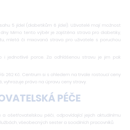
ahu 5 jídel (diabetikům 6 jídel). Uživatelé mají možnost
 dny. Mimo tento výběr je zajištěna strava pro diabetiky,
ktu, mletá či mixovaná strava pro uživatele s poruchou
o i jednotlivé porce. Za odhlášenou stravu je jim pak
výši 262 Kč. Centrum si s ohledem na trvale rostoucí ceny
i, vyhrazuje právo na úpravu ceny stravy.
ŘOVATELSKÁ PÉČE
 a ošetřovatelskou péči, odpovídající jejich aktuálnímu
službách, všeobecných sester a sociálních pracovníků.