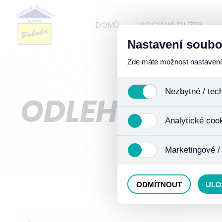
DOMŮ
SOCIÁLNÍ SLUŽBY
Nastavení soubo
Zde máte možnost nastavení s
Nezbytné / tec
ODLEHČOVAC
Jedná se o technické soub
Analytické coo
funkcí. Používají se mimo j
uživáním cookies. Pro tyto
Analytické cookies shroma
Marketingové /
anonymizaci se již nejedná
Proto nedokážeme zjistit n
Tyto cookies nám umožňují
ODMÍTNOUT
ULO