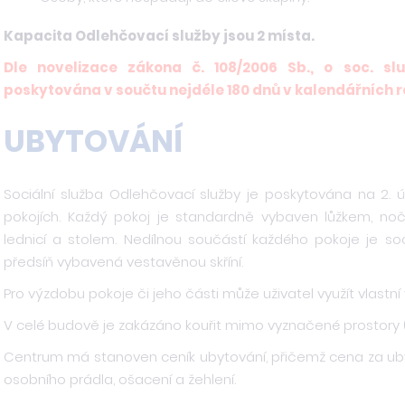
Kapacita Odlehčovací služby jsou 2 místa.
Dle novelizace zákona č. 108/2006 Sb., o soc. 
poskytována v součtu nejdéle 180 dnů v kalendářních r
UBYTOVÁNÍ
Sociální služba Odlehčovací služby je poskytována na 2. ú
pokojích. Každý pokoj je standardně vybaven lůžkem, nočním
lednicí a stolem. Nedílnou součástí každého pokoje je s
předsíň vybavená vestavěnou skříní.
Pro výzdobu pokoje či jeho části může uživatel využít vlastní v
V celé budově je zakázáno kouřit mimo vyznačené prostory (
Centrum má stanoven ceník ubytování, přičemž cena za ubyt
osobního prádla, ošacení a žehlení.