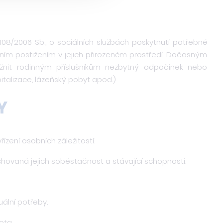
08/2006 Sb., o sociálních službách poskytnutí potřebné
tním postižením v jejich přirozeném prostředí. Dočasným
it rodinným příslušníkům nezbytný odpočinek nebo
italizace, lázeňský pobyt apod.)
Y
zení osobních záležitostí.
hovaná jejich soběstačnost a stávající schopnosti.
uální potřeby.
ota.