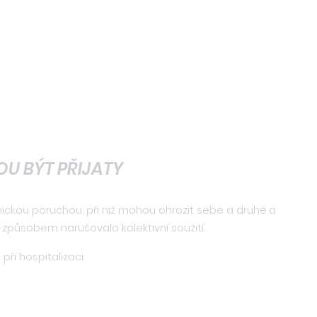
U BÝT PŘIJATY
hickou poruchou, při niž mohou ohrozit sebe a druhé a
způsobem narušovalo kolektivní soužití.
při hospitalizaci.