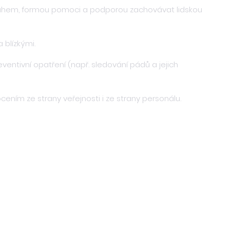
ozsahem, formou pomoci a podporou zachovávat lidskou
 blízkými.
reventivní opatření (např. sledování pádů a jejich
ením ze strany veřejnosti i ze strany personálu.