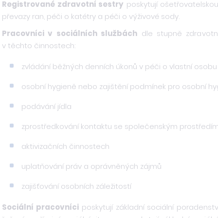
Registrované zdravotní sestry
poskytují ošetřovatelskou 
převazy ran, péči o katétry a péči o výživové sody.
Pracovníci v sociálních službách
dle stupně zdravotní
v těchto činnostech:
zvládání běžných denních úkonů v péči o vlastní osobu
osobní hygieně nebo zajištění podmínek pro osobní hy
podávání jídla
zprostředkování kontaktu se společenským prostředí
aktivizačních činnostech
uplatňování práv a oprávněných zájmů
zajišťování osobních záležitostí
Sociální pracovníci
poskytují základní sociální poradenstv