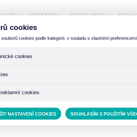
O NÁS
DOKUMENTY
FOTO A VIDEO
AKTUALI
rů cookies
ouborů cookies podle kategorií, v souladu s vlastními preferencemi
hnické cookies
Í SLUŽBY
ory, které jsou nezbytné ke správnému chování našich webových
kies
iné k ukládání produktů v nákupním košíku, ovládání filtrů a tak
 cookies není zapotřebí Váš souhlas a není možné jej ani odebra
žďujeme skriptem společnosti Google Inc., která následně tato
 reklamní cookies
 o osobní údaje, protože anonymizované cookies nelze přiřadit 
avštívené odkazy, prohlížené zboží apod.
 lépe cílit a vyhodnocovat marketingové kampaně.
ŽIT NASTAVENÍ COOKIES
SOUHLASÍM S POUŽITÍM VŠ