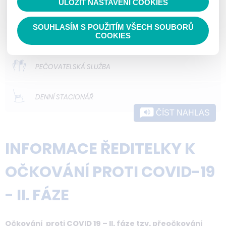
ULOŽIT NASTAVENÍ COOKIES
ODLEHČOVACÍ SLUŽBY
SOUHLASÍM S POUŽITÍM VŠECH SOUBORŮ
DOMOVY PRO OSOBY SE ZDRAVOTNÍM
COOKIES
POSTIŽENÍM
PEČOVATELSKÁ SLUŽBA
DENNÍ STACIONÁŘ
ČÍST NAHLAS
INFORMACE ŘEDITELKY K
OČKOVÁNÍ PROTI COVID-19
- II. FÁZE
Očkování proti COVID 19 – II. fáze tzv. přeočkování