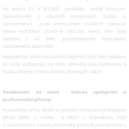
Ve dnech 17.2 a 18.2.2021 proběhlo druhé očkování
(přeočkování ) uživatelů pobytových služeb a
zaměstnanců proti onemocnění COVID-19 očkovací
látkou MODERNA COVID-19 VACCINE, která nám byla
zaslána z KÚ MSK, prostřednictvím hasičského
záchranného sboru MSK.
Neprobíhalo očkování nových zájemců. Bylo nám sděleno,
že naše požadavky na další očkování jsou evidovány a
budou řešeny v rámci dalších dodaných vakcín.
Poděkování za velmi dobrou spolupráci a
profesionální přístup :
Pracovnímu týmu lékařů a sestrám z ordinace praktických
lékařů MUDr. J. Vaňka a MUDr. J. Kopřivíkové, kteří
v součinnosti s našimi pracovníky provedli přeočkování u