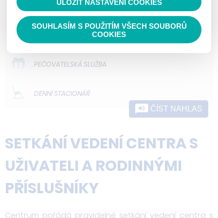
ULOŽIT NASTAVENÍ COOKIES
ODLEHČOVACÍ SLUŽBY
SOUHLASÍM S POUŽITÍM VŠECH SOUBORŮ
DOMOVY PRO OSOBY SE ZDRAVOTNÍM
COOKIES
POSTIŽENÍM
PEČOVATELSKÁ SLUŽBA
DENNÍ STACIONÁŘ
ČÍST NAHLAS
SETKÁNÍ VEDENÍ CENTRA S
UŽIVATELI A RODINNÝMI
PŘÍSLUŠNÍKY
Centrum pořádá pravidelné setkání vedení centra s