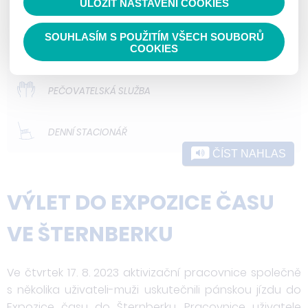
ULOŽIT NASTAVENÍ COOKIES
ODLEHČOVACÍ SLUŽBY
SOUHLASÍM S POUŽITÍM VŠECH SOUBORŮ
DOMOVY PRO OSOBY SE ZDRAVOTNÍM
COOKIES
POSTIŽENÍM
PEČOVATELSKÁ SLUŽBA
DENNÍ STACIONÁŘ
ČÍST NAHLAS
VÝLET DO EXPOZICE ČASU
VE ŠTERNBERKU
Ve čtvrtek 17. 8. 2023 aktivizační pracovnice společně
s několika uživateli-muži uskutečnili pánskou jízdu do
Expozice času do Šternberku. Pracovnice uživatele