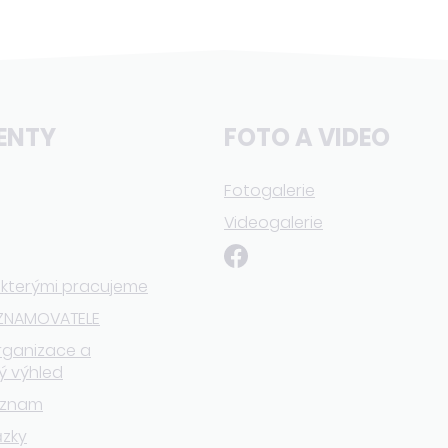
ENTY
FOTO A VIDEO
Fotogalerie
Videogalerie
 kterými pracujeme
ZNAMOVATELE
rganizace a
ý výhled
eznam
ázky