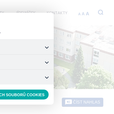
TY
JÍDELNÍČEK
KONTAKTY
A
A
A
.
 stránek a všech jejich
é nastavení souhlasu s
t.
 data anonymizuje. Po
konkrétnímu uživateli.
ECH SOUBORŮ COOKIES
ČÍST NAHLAS