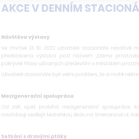
AKCE V DENNÍM STACIONÁ
Návštěva výstavy
Ve čtvrtek 13. 10. 2022 uživatelé stacionáře navštívili
představena výstava pod názvem „Dáma prostovlas
pokrývek hlavy užívaných především v městském prostředí od
Uživatelé stacionáře byli velmi potěšeni, že si mohli něk
Mezigenerační spolupráce
Od září opět probíhá mezigenerační spolupráce, kd
navštěvují vedlejší Mateřskou školu na Smetanové ul., kde 
Setkání s dravými ptáky