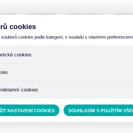
O NÁS
DOKUMENTY
FOTO A VIDEO
AKTUALI
rů cookies
ouborů cookies podle kategorií, v souladu s vlastními preferencemi
hnické cookies
ory, které jsou nezbytné ke správnému chování našich webových
kies
iné k ukládání produktů v nákupním košíku, ovládání filtrů a tak
 cookies není zapotřebí Váš souhlas a není možné jej ani odebra
žďujeme skriptem společnosti Google Inc., která následně tato
 reklamní cookies
 o osobní údaje, protože anonymizované cookies nelze přiřadit 
avštívené odkazy, prohlížené zboží apod.
 lépe cílit a vyhodnocovat marketingové kampaně.
ŽIT NASTAVENÍ COOKIES
SOUHLASÍM S POUŽITÍM VŠ