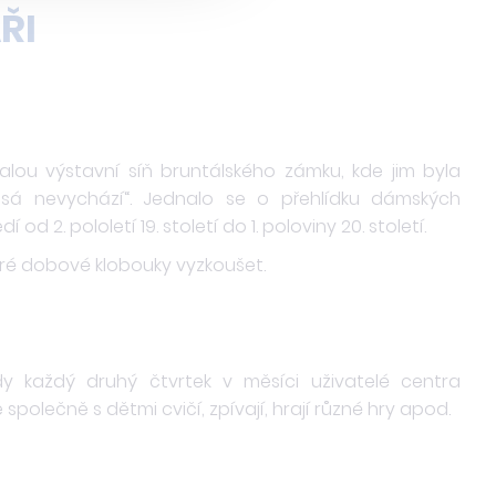
ŘI
 malou výstavní síň bruntálského zámku, kde jim byla
á nevychází“. Jednalo se o přehlídku dámských
 2. pololetí 19. století do 1. poloviny 20. století.
teré dobové klobouky vyzkoušet.
y každý druhý čtvrtek v měsíci uživatelé centra
společně s dětmi cvičí, zpívají, hrají různé hry apod.