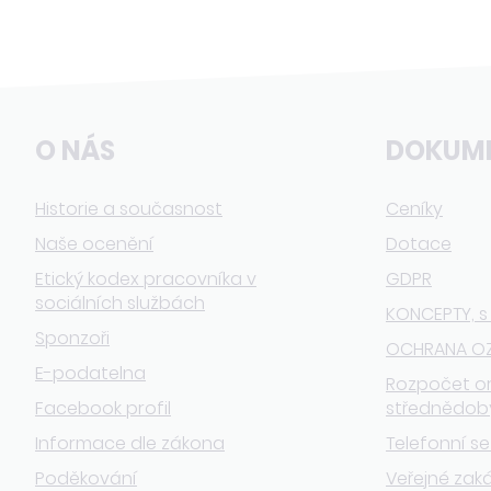
O NÁS
DOKUM
Historie a současnost
Ceníky
Naše ocenění
Dotace
Etický kodex pracovníka v
GDPR
sociálních službách
KONCEPTY, s
Sponzoři
OCHRANA O
E-podatelna
Rozpočet o
Facebook profil
střednědob
Informace dle zákona
Telefonní s
Poděkování
Veřejné zak