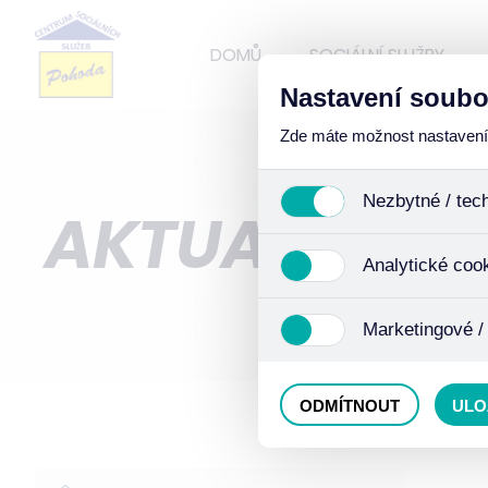
DOMŮ
SOCIÁLNÍ SLUŽBY
Nastavení soubo
Zde máte možnost nastavení s
Nezbytné / tec
AKTUALITY
Jedná se o technické soub
Analytické coo
funkcí. Používají se mimo j
uživáním cookies. Pro tyto
Analytické cookies shroma
Marketingové /
anonymizaci se již nejedná
Proto nedokážeme zjistit n
Tyto cookies nám umožňují
ODMÍTNOUT
ULO