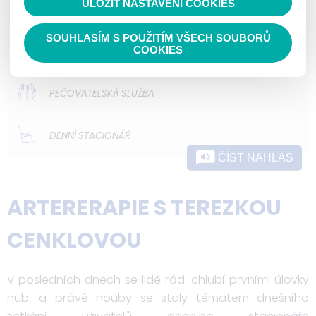
ULOŽIT NASTAVENÍ COOKIES
ODLEHČOVACÍ SLUŽBY
SOUHLASÍM S POUŽITÍM VŠECH SOUBORŮ
DOMOVY PRO OSOBY SE ZDRAVOTNÍM
COOKIES
POSTIŽENÍM
PEČOVATELSKÁ SLUŽBA
DENNÍ STACIONÁŘ
ČÍST NAHLAS
ARTERERAPIE S TEREZKOU
CENKLOVOU
V posledních dnech se lidé rádi chlubí prvními úlovky
hub, a právě houby se staly tématem dnešního