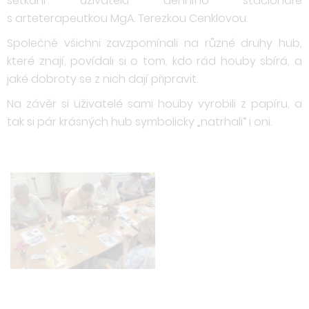
setkání uživatelů denního stacionáře
s arteterapeutkou MgA. Terezkou Cenklovou.
Společně všichni zavzpomínali na různé druhy hub,
které znají, povídali si o tom, kdo rád houby sbírá, a
jaké dobroty se z nich dají připravit.
Na závěr si uživatelé sami houby vyrobili z papíru, a
tak si pár krásných hub symbolicky „natrhali“ i oni.