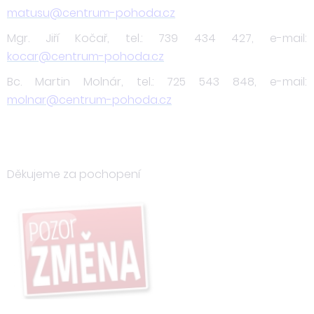
matusu@centrum-pohoda.cz
Mgr. Jiří Kočař, tel.: 739 434 427, e-mail:
kocar@centrum-pohoda.cz
Bc. Martin Molnár, tel.: 725 543 848, e-mail:
molnar@centrum-pohoda.cz
Děkujeme za pochopení