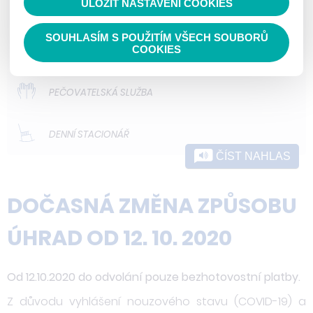
ULOŽIT NASTAVENÍ COOKIES
ODLEHČOVACÍ SLUŽBY
SOUHLASÍM S POUŽITÍM VŠECH SOUBORŮ
DOMOVY PRO OSOBY SE ZDRAVOTNÍM
COOKIES
POSTIŽENÍM
PEČOVATELSKÁ SLUŽBA
DENNÍ STACIONÁŘ
ČÍST NAHLAS
DOČASNÁ ZMĚNA ZPŮSOBU
ÚHRAD OD 12. 10. 2020
Od 12.10.2020 do odvolání pouze bezhotovostní platby.
Z důvodu vyhlášení nouzového stavu (COVID-19) a