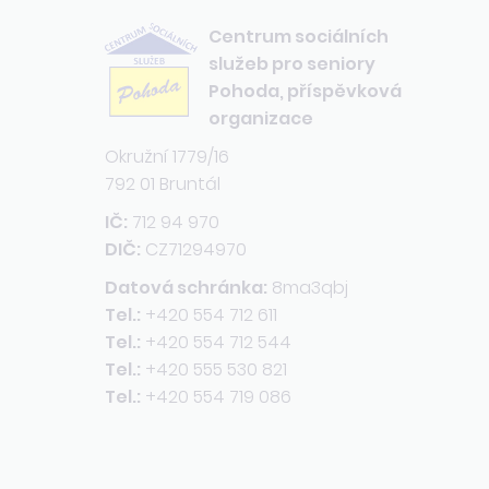
Centrum sociálních
služeb pro seniory
Pohoda, příspěvková
organizace
Okružní 1779/16
792 01 Bruntál
IČ:
712 94 970
DIČ:
CZ71294970
Datová schránka:
8ma3qbj
Tel.:
+420 554 712 611
Tel.:
+420 554 712 544
Tel.:
+420 555 530 821
Tel.:
+420 554 719 086