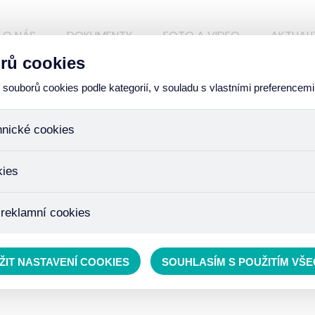
O NÁS
DOKUMENTY
FOTO A VIDEO
AKTUALI
rů cookies
ouborů cookies podle kategorií, v souladu s vlastními preferencemi
hnické cookies
ory, které jsou nezbytné ke správnému chování našich webových
kies
iné k ukládání produktů v nákupním košíku, ovládání filtrů a tak
 cookies není zapotřebí Váš souhlas a není možné jej ani odebra
žďujeme skriptem společnosti Google Inc., která následně tato
 reklamní cookies
 o osobní údaje, protože anonymizované cookies nelze přiřadit 
avštívené odkazy, prohlížené zboží apod.
 lépe cílit a vyhodnocovat marketingové kampaně.
ŽIT NASTAVENÍ COOKIES
SOUHLASÍM S POUŽITÍM VŠ