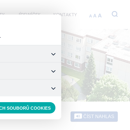
TY
JÍDELNÍČEK
KONTAKTY
A
A
A
.
 stránek a všech jejich
é nastavení souhlasu s
t.
 data anonymizuje. Po
konkrétnímu uživateli.
ECH SOUBORŮ COOKIES
ČÍST NAHLAS