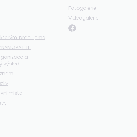
Fotogalerie
Videogalerie
 kterými pracujeme
ZNAMOVATELE
rganizace a
ý výhled
eznam
ázky
vní místa
ávy