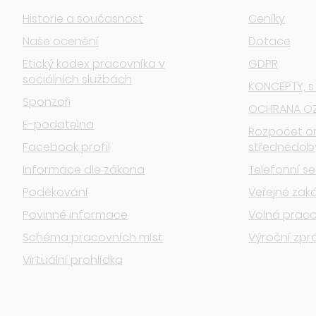
Historie a současnost
Ceníky
Naše ocenění
Dotace
Etický kodex pracovníka v
GDPR
sociálních službách
KONCEPTY, s
Sponzoři
OCHRANA O
E-podatelna
Rozpočet o
Facebook profil
střednědob
Informace dle zákona
Telefonní s
Poděkování
Veřejné zak
Povinné informace
Volná praco
Schéma pracovních míst
Výroční zpr
Virtuální prohlídka