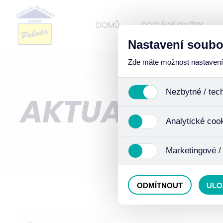
DOMŮ
SOCIÁLNÍ SLUŽBY
Nastavení soubo
Zde máte možnost nastavení s
Nezbytné / tec
AKTUALITY
Jedná se o technické soub
Analytické coo
funkcí. Používají se mimo j
uživáním cookies. Pro tyto
Analytické cookies shroma
Marketingové /
anonymizaci se již nejedná
Proto nedokážeme zjistit n
Tyto cookies nám umožňují
ODMÍTNOUT
ULO