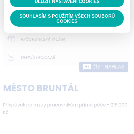
ULOŽIT NASTAVENÍ COOKIES
ODLEHČOVACÍ SLUŽBY
SOUHLASÍM S POUŽITÍM VŠECH SOUBORŮ
DOMOVY PRO OSOBY SE ZDRAVOTNÍM
COOKIES
POSTIŽENÍM
PEČOVATELSKÁ SLUŽBA
DENNÍ STACIONÁŘ
ČÍST NAHLAS
MĚSTO BRUNTÁL
Příspěvek na mzdy pracovníkům přímé péče - 215.000
Kč