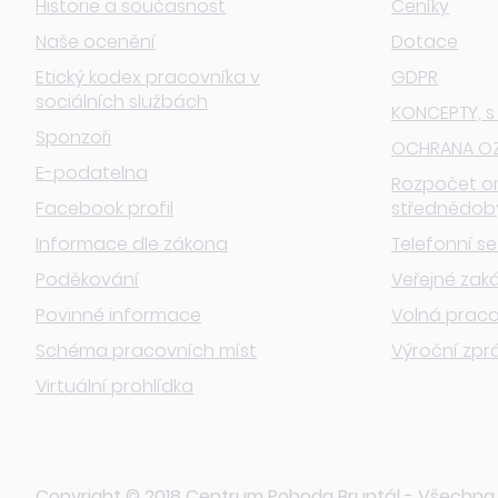
Historie a současnost
Ceníky
Naše ocenění
Dotace
Etický kodex pracovníka v
GDPR
sociálních službách
KONCEPTY, s
Sponzoři
OCHRANA O
E-podatelna
Rozpočet o
Facebook profil
střednědob
Informace dle zákona
Telefonní s
Poděkování
Veřejné zak
Povinné informace
Volná praco
Schéma pracovních míst
Výroční zpr
Virtuální prohlídka
Copyright © 2018 Centrum Pohoda Bruntál - Všechna