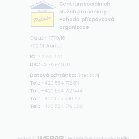
Centrum sociálních
služeb pro seniory
Pohoda, příspěvková
organizace
Okružní 1779/16
792 01 Bruntál
IČ:
712 94 970
DIČ:
CZ71294970
Datová schránka:
8ma3qbj
Tel.:
+420 554 712 611
Tel.:
+420 554 712 544
Tel.:
+420 555 530 821
Tel.:
+420 554 719 086
Vytvořil
| Webové a grafické studio