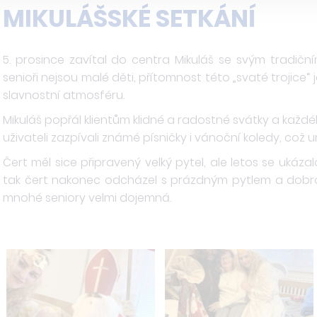
MIKULÁŠSKÉ SETKÁNÍ
5. prosince zavítal do centra Mikuláš se svým tradič
senioři nejsou malé děti, přítomnost této „svaté trojice
slavnostní atmosféru.
Mikuláš popřál klientům klidné a radostné svátky a každé
uživateli zazpívali známé písničky i vánoční koledy, což u
Čert měl sice připravený velký pytel, ale letos se ukázal
tak čert nakonec odcházel s prázdným pytlem a dobro
mnohé seniory velmi dojemná.