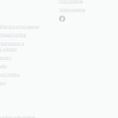
Fotogalerie
Videogalerie
 kterými pracujeme
ZNAMOVATELE
rganizace a
ý výhled
eznam
ázky
vní místa
ávy
 práva vyhrazena