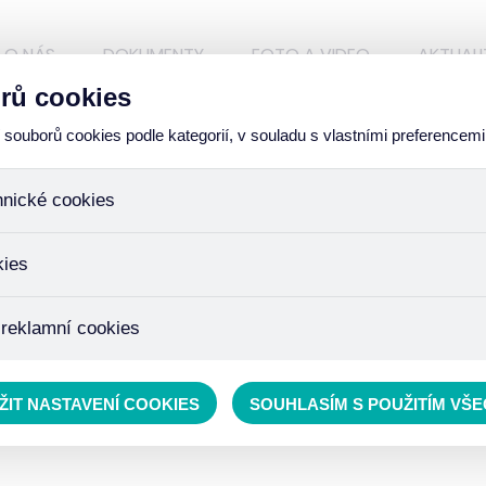
O NÁS
DOKUMENTY
FOTO A VIDEO
AKTUALI
rů cookies
ouborů cookies podle kategorií, v souladu s vlastními preferencemi
hnické cookies
ory, které jsou nezbytné ke správnému chování našich webových
kies
iné k ukládání produktů v nákupním košíku, ovládání filtrů a tak
 cookies není zapotřebí Váš souhlas a není možné jej ani odebra
žďujeme skriptem společnosti Google Inc., která následně tato
 reklamní cookies
 o osobní údaje, protože anonymizované cookies nelze přiřadit 
avštívené odkazy, prohlížené zboží apod.
 lépe cílit a vyhodnocovat marketingové kampaně.
ŽIT NASTAVENÍ COOKIES
SOUHLASÍM S POUŽITÍM VŠ