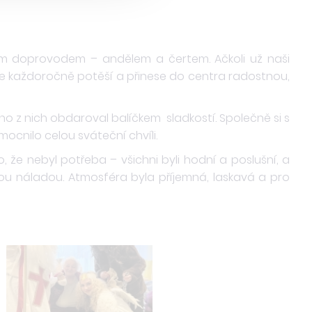
ním doprovodem – andělem a čertem. Ačkoli už naši
“ je každoročně potěší a přinese do centra radostnou,
ho z nich obdaroval balíčkem sladkostí. Společně si s
mocnilo celou sváteční chvíli.
o, že nebyl potřeba – všichni byli hodní a poslušní, a
u náladou. Atmosféra byla příjemná, laskavá a pro