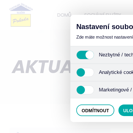
DOMŮ
SOCIÁLNÍ SLUŽBY
Nastavení soubo
Zde máte možnost nastavení s
Nezbytné / tec
AKTUALITY
Jedná se o technické soub
Analytické coo
funkcí. Používají se mimo j
uživáním cookies. Pro tyto
Analytické cookies shroma
Marketingové /
anonymizaci se již nejedná
Proto nedokážeme zjistit n
Tyto cookies nám umožňují
ODMÍTNOUT
ULO