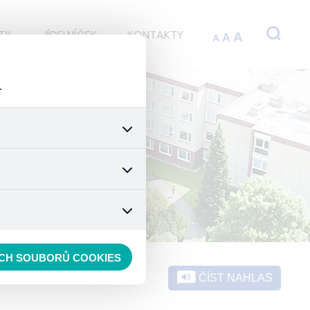
TY
JÍDELNÍČEK
KONTAKTY
A
A
A
.
 stránek a všech jejich
é nastavení souhlasu s
t.
 data anonymizuje. Po
konkrétnímu uživateli.
ECH SOUBORŮ COOKIES
ČÍST NAHLAS